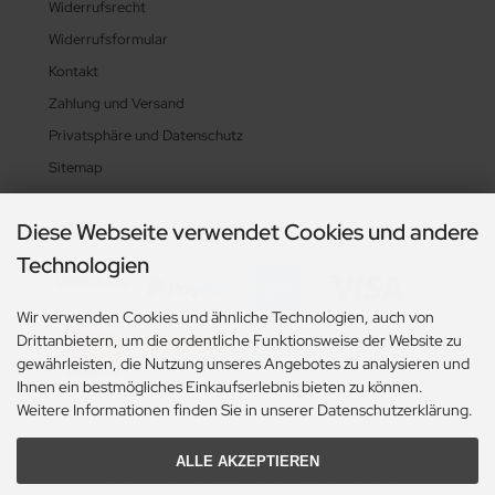
Widerrufsrecht
Widerrufsformular
Kontakt
Zahlung und Versand
Privatsphäre und Datenschutz
Sitemap
Diese Webseite verwendet Cookies und andere
Zahlungsarten
Technologien
Wir verwenden Cookies und ähnliche Technologien, auch von
Drittanbietern, um die ordentliche Funktionsweise der Website zu
gewährleisten, die Nutzung unseres Angebotes zu analysieren und
Ihnen ein bestmögliches Einkaufserlebnis bieten zu können.
Weitere Informationen finden Sie in unserer Datenschutzerklärung.
ALLE AKZEPTIEREN
Alle Preise exkl. gesetzl. MwSt. zzgl.
Versandkosten
. Die durchgestrichenen Preise
entsprechen dem bisherigen Preis bei Flaschen-Handel.eu.