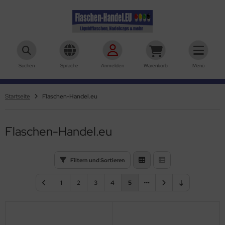
Suchen
Sprache
Anmelden
Warenkorb
Menü
Startseite
Flaschen-Handel.eu
Flaschen-Handel.eu
Filtern und Sortieren
1
2
3
4
5