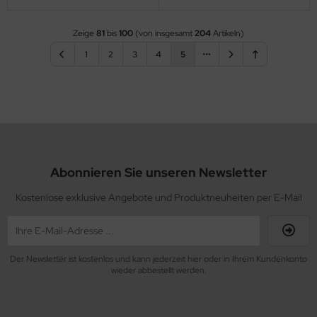
Zeige
81
bis
100
(von insgesamt
204
Artikeln)
1
2
3
4
5
Abonnieren Sie unseren Newsletter
Kostenlose exklusive Angebote und Produktneuheiten per E-Mail
Der Newsletter ist kostenlos und kann jederzeit hier oder in Ihrem Kundenkonto
wieder abbestellt werden.