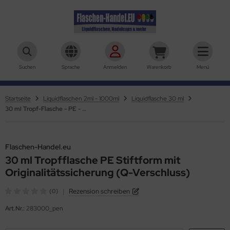
aschen-Handel.eu
Suchen
Sprache
Anmelden
Warenkorb
Menü
Startseite
Liquidflaschen 2ml - 1000ml
Liquidflasche 30 ml
30 ml Tropf-Flasche - PE - Q - PEN
Flaschen-Handel.eu
30 ml Tropfflasche PE Stiftform mit
Originalitätssicherung (Q-Verschluss)
|
Rezension schreiben
(0)
Art.Nr.:
283000_pen