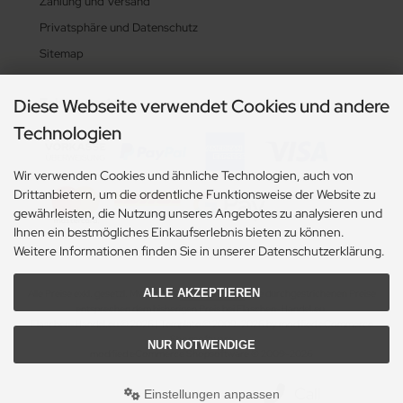
Zahlung und Versand
Privatsphäre und Datenschutz
Sitemap
Zahlungsarten
Diese Webseite verwendet Cookies und andere
Technologien
Wir verwenden Cookies und ähnliche Technologien, auch von
Drittanbietern, um die ordentliche Funktionsweise der Website zu
gewährleisten, die Nutzung unseres Angebotes zu analysieren und
Ihnen ein bestmögliches Einkaufserlebnis bieten zu können.
Weitere Informationen finden Sie in unserer Datenschutzerklärung.
ALLE AKZEPTIEREN
Alle Preise exkl. gesetzl. MwSt. zzgl.
Versandkosten
. Die durchgestrichenen Preise
entsprechen dem bisherigen Preis bei Flaschen-Handel.eu.
Flaschen-Handel.eu © 2026 | Template © 2009-2026 by modified eCommerce
Shopsoftware
NUR NOTWENDIGE
mod
ified eCommerce Shopsoftware © 2009-2026
Call
Einstellungen anpassen