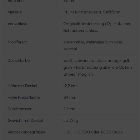
Volumen
30 ml
Material
PE, natur transluzent, Stiftform
Verschluss
Originalitätssicherung (Q), einfacher
Schraubverschluss
Tropferart
abnehmbar, wahlweise Slim oder
Normal
Deckelfarbe
weiß, schwarz, rot, blau, orange, gelb,
grün – Farbmischung über die Option
„mixed“ möglich
Höhe mit Deckel
12,2 cm
Höhe Klebefläche
84 mm
Durchmesser
2,2 cm
Gewicht mit Deckel
ca. 7,6 g
Verpackungsgrößen
1, 50, 100, 500 oder 1.000 Stück