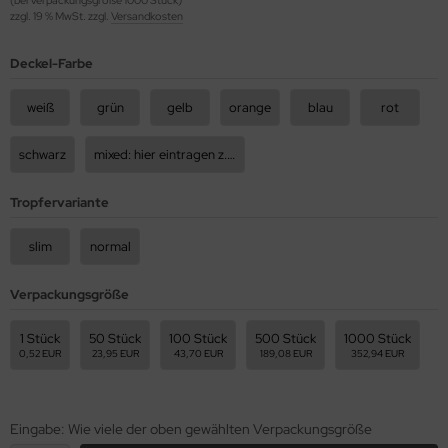
zzgl. 19 % MwSt. zzgl.
Versandkosten
Deckel-Farbe
weiß
grün
gelb
orange
blau
rot
schwarz
mixed: hier eintragen z.B 50rot, 50blau, usw.
Tropfervariante
slim
normal
Verpackungsgröße
1 Stück
50 Stück
100 Stück
500 Stück
1000 Stück
0,52 EUR
23,95 EUR
43,70 EUR
189,08 EUR
352,94 EUR
Eingabe: Wie viele der oben gewählten Verpackungsgröße