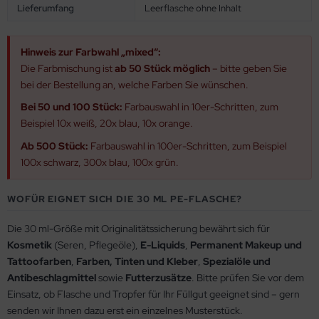
Lieferumfang
Leerflasche ohne Inhalt
Hinweis zur Farbwahl „mixed“:
Die Farbmischung ist
ab 50 Stück möglich
– bitte geben Sie
bei der Bestellung an, welche Farben Sie wünschen.
Bei 50 und 100 Stück:
Farbauswahl in 10er-Schritten, zum
Beispiel 10x weiß, 20x blau, 10x orange.
Ab 500 Stück:
Farbauswahl in 100er-Schritten, zum Beispiel
100x schwarz, 300x blau, 100x grün.
WOFÜR EIGNET SICH DIE 30 ML PE-FLASCHE?
Die 30 ml-Größe mit Originalitätssicherung bewährt sich für
Kosmetik
(Seren, Pflegeöle),
E-Liquids
,
Permanent Makeup und
Tattoofarben
,
Farben, Tinten und Kleber
,
Spezialöle und
Antibeschlagmittel
sowie
Futterzusätze
. Bitte prüfen Sie vor dem
Einsatz, ob Flasche und Tropfer für Ihr Füllgut geeignet sind – gern
senden wir Ihnen dazu erst ein einzelnes Musterstück.