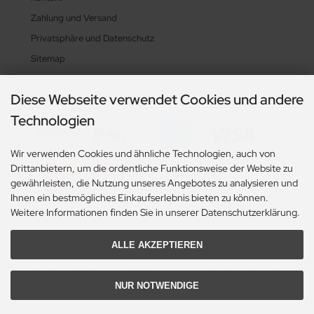
Zahlung und Versand
Privatsphäre und Datenschutz
Sitemap
Diese Webseite verwendet Cookies und andere
Zahlungsarten
Technologien
Wir verwenden Cookies und ähnliche Technologien, auch von
Drittanbietern, um die ordentliche Funktionsweise der Website zu
gewährleisten, die Nutzung unseres Angebotes zu analysieren und
Ihnen ein bestmögliches Einkaufserlebnis bieten zu können.
Weitere Informationen finden Sie in unserer Datenschutzerklärung.
ALLE AKZEPTIEREN
Alle Preise exkl. gesetzl. MwSt. zzgl.
Versandkosten
. Die durchgestrichenen Preise
entsprechen dem bisherigen Preis bei Flaschen-Handel.eu.
Flaschen-Handel.eu © 2026 | Template © 2009-2026 by modified eCommerce
Shopsoftware
NUR NOTWENDIGE
mod
ified eCommerce Shopsoftware © 2009-2026