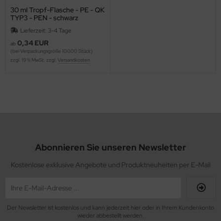
30 ml Tropf-Flasche - PE - QK
TYP3 - PEN - schwarz
Lieferzeit: 3-4 Tage
0,34 EUR
ab
(bei Verpackungsgröße 10000 Stück)
zzgl. 19 % MwSt. zzgl.
Versandkosten
Abonnieren Sie unseren Newsletter
Kostenlose exklusive Angebote und Produktneuheiten per E-Mail
Der Newsletter ist kostenlos und kann jederzeit hier oder in Ihrem Kundenkonto
wieder abbestellt werden.