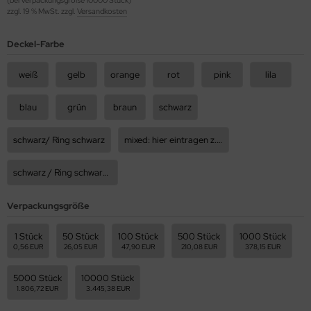
zzgl. 19 % MwSt. zzgl.
Versandkosten
Deckel-Farbe
weiß
gelb
orange
rot
pink
lila
blau
grün
braun
schwarz
schwarz/ Ring schwarz
mixed: hier eintragen z.B 50rot, 50blau, usw.
schwarz / Ring schwarz Tropfer vormontiert
Verpackungsgröße
1 Stück
50 Stück
100 Stück
500 Stück
1000 Stück
0,56 EUR
26,05 EUR
47,90 EUR
210,08 EUR
378,15 EUR
5000 Stück
10000 Stück
1.806,72 EUR
3.445,38 EUR