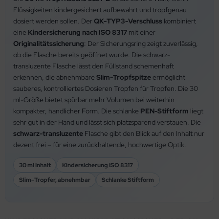
Flüssigkeiten kindergesichert aufbewahrt und tropfgenau
dosiert werden sollen. Der
QK-TYP3-Verschluss
kombiniert
eine
Kindersicherung nach ISO 8317
mit einer
Originalitätssicherung
: Der Sicherungsring zeigt zuverlässig,
ob die Flasche bereits geöffnet wurde. Die schwarz-
transluzente Flasche lässt den Füllstand schemenhaft
erkennen, die abnehmbare
Slim-Tropfspitze
ermöglicht
sauberes, kontrolliertes Dosieren Tropfen für Tropfen. Die 30
ml-Größe bietet spürbar mehr Volumen bei weiterhin
kompakter, handlicher Form. Die schlanke
PEN-Stiftform
liegt
sehr gut in der Hand und lässt sich platzsparend verstauen. Die
schwarz-transluzente
Flasche gibt den Blick auf den Inhalt nur
dezent frei – für eine zurückhaltende, hochwertige Optik.
30 ml Inhalt
Kindersicherung ISO 8317
Slim-Tropfer, abnehmbar
Schlanke Stiftform