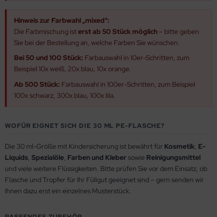
Hinweis zur Farbwahl „mixed“:
Die Farbmischung ist
erst ab 50 Stück möglich
– bitte geben
Sie bei der Bestellung an, welche Farben Sie wünschen.
Bei 50 und 100 Stück:
Farbauswahl in 10er-Schritten, zum
Beispiel 10x weiß, 20x blau, 10x orange.
Ab 500 Stück:
Farbauswahl in 100er-Schritten, zum Beispiel
100x schwarz, 300x blau, 100x lila.
WOFÜR EIGNET SICH DIE 30 ML PE-FLASCHE?
Die 30 ml-Größe mit Kindersicherung ist bewährt für
Kosmetik
,
E-
Liquids
,
Spezialöle
,
Farben und Kleber
sowie
Reinigungsmittel
und viele weitere Flüssigkeiten. Bitte prüfen Sie vor dem Einsatz, ob
Flasche und Tropfer für Ihr Füllgut geeignet sind – gern senden wir
Ihnen dazu erst ein einzelnes Musterstück.
PASSENDES ZUBEHÖR