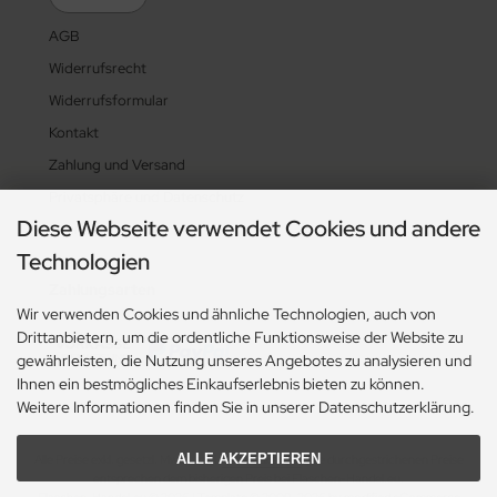
AGB
Widerrufsrecht
Widerrufsformular
Kontakt
Zahlung und Versand
Privatsphäre und Datenschutz
Diese Webseite verwendet Cookies und andere
Sitemap
Technologien
Zahlungsarten
Wir verwenden Cookies und ähnliche Technologien, auch von
Drittanbietern, um die ordentliche Funktionsweise der Website zu
gewährleisten, die Nutzung unseres Angebotes zu analysieren und
Ihnen ein bestmögliches Einkaufserlebnis bieten zu können.
Weitere Informationen finden Sie in unserer Datenschutzerklärung.
ALLE AKZEPTIEREN
Alle Preise exkl. gesetzl. MwSt. zzgl.
Versandkosten
. Die durchgestrichenen Preise
entsprechen dem bisherigen Preis bei Flaschen-Handel.eu.
Flaschen-Handel.eu © 2026 | Template © 2009-2026 by modified eCommerce