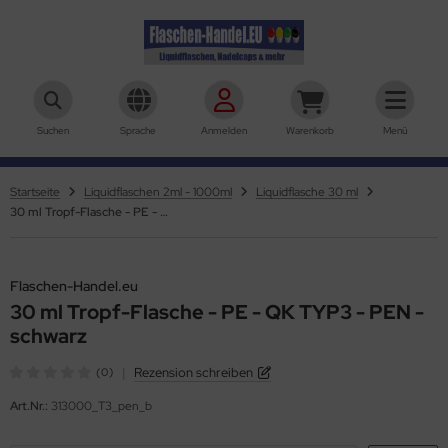
aschen-Handel.eu
Suchen
Sprache
Anmelden
Warenkorb
Menü
Startseite
Liquidflaschen 2ml - 1000ml
Liquidflasche 30 ml
30 ml Tropf-Flasche - PE - QK TYP3 - PEN - schwarz
Flaschen-Handel.eu
30 ml Tropf-Flasche - PE - QK TYP3 - PEN -
schwarz
|
Rezension schreiben
(0)
Art.Nr.:
313000_T3_pen_b