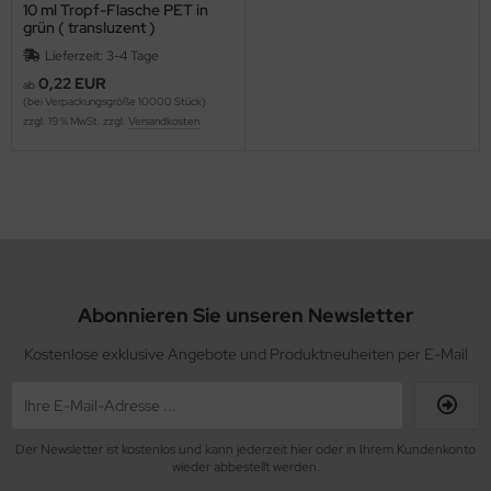
10 ml Tropf-Flasche PET in
grün ( transluzent )
Lieferzeit: 3-4 Tage
0,22 EUR
ab
(bei Verpackungsgröße 10000 Stück)
zzgl. 19 % MwSt. zzgl.
Versandkosten
Abonnieren Sie unseren Newsletter
Kostenlose exklusive Angebote und Produktneuheiten per E-Mail
Der Newsletter ist kostenlos und kann jederzeit hier oder in Ihrem Kundenkonto
wieder abbestellt werden.