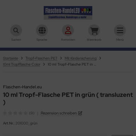
aschen-Handel.eu
Suchen
Sprache
Anmelden
Warenkorb
Menü
Startseite
Tropf-Flaschen PET
Mit Kindersicherung
10ml Tropfflasche Color
10 ml Tropf-Flasche PET in grün ( transluzent )
Flaschen-Handel.eu
10 ml Tropf-Flasche PET in grün ( transluzent
)
|
Rezension schreiben
(0)
Art.Nr.:
201000_grün