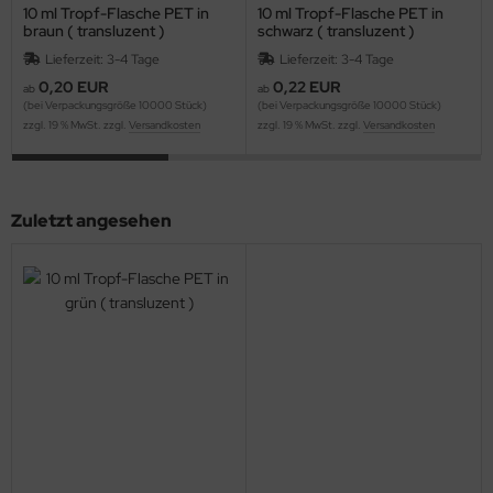
10 ml Tropf-Flasche PET in
10 ml Tropf-Flasche PET in
braun ( transluzent )
schwarz ( transluzent )
Lieferzeit: 3-4 Tage
Lieferzeit: 3-4 Tage
0,20 EUR
0,22 EUR
ab
ab
(bei Verpackungsgröße 10000 Stück)
(bei Verpackungsgröße 10000 Stück)
zzgl. 19 % MwSt. zzgl.
Versandkosten
zzgl. 19 % MwSt. zzgl.
Versandkosten
Zuletzt angesehen