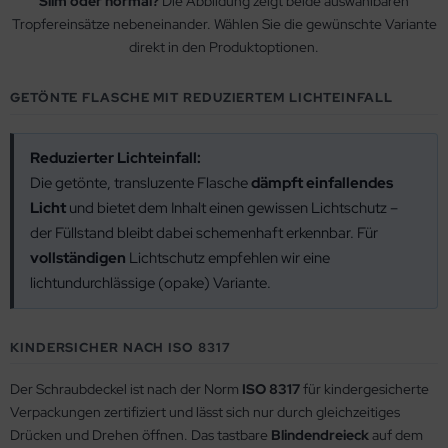
Slim oder normal?
Die Abbildung zeigt beide auswählbaren
Tropfereinsätze nebeneinander. Wählen Sie die gewünschte Variante
direkt in den Produktoptionen.
GETÖNTE FLASCHE MIT REDUZIERTEM LICHTEINFALL
Reduzierter Lichteinfall:
Die getönte, transluzente Flasche
dämpft einfallendes
Licht
und bietet dem Inhalt einen gewissen Lichtschutz –
der Füllstand bleibt dabei schemenhaft erkennbar. Für
vollständigen
Lichtschutz empfehlen wir eine
lichtundurchlässige (opake) Variante.
KINDERSICHER NACH ISO 8317
Der Schraubdeckel ist nach der Norm
ISO 8317
für kindergesicherte
Verpackungen zertifiziert und lässt sich nur durch gleichzeitiges
Drücken und Drehen öffnen. Das tastbare
Blindendreieck
auf dem