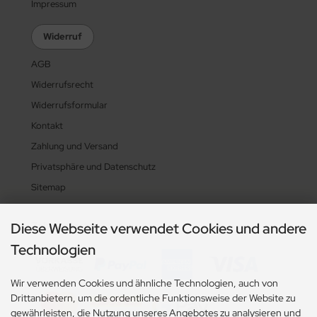
Impressum
Widerruf
AGB
Widerrufsrecht
Widerrufsformular
Kontakt
Zahlung und Versand
Privatsphäre und Datenschutz
Sitemap
Zahlungsarten
Diese Webseite verwendet Cookies und andere
Technologien
Wir verwenden Cookies und ähnliche Technologien, auch von
Drittanbietern, um die ordentliche Funktionsweise der Website zu
gewährleisten, die Nutzung unseres Angebotes zu analysieren und