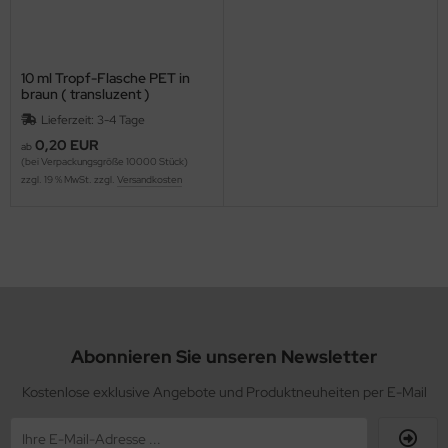
10 ml Tropf-Flasche PET in
braun ( transluzent )
Lieferzeit: 3-4 Tage
0,20 EUR
ab
(bei Verpackungsgröße 10000 Stück)
zzgl. 19 % MwSt. zzgl.
Versandkosten
Abonnieren Sie unseren Newsletter
Kostenlose exklusive Angebote und Produktneuheiten per E-Mail