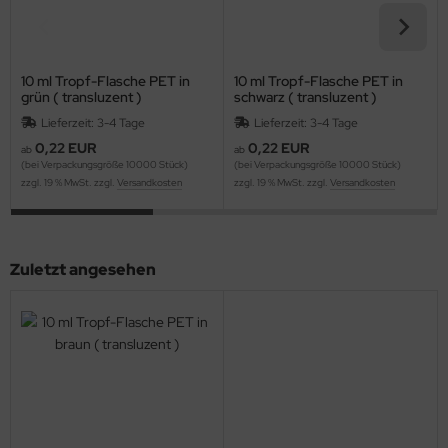
10 ml Tropf-Flasche PET in
10 ml Tropf-Flasche PET in
grün ( transluzent )
schwarz ( transluzent )
Lieferzeit: 3-4 Tage
Lieferzeit: 3-4 Tage
0,22 EUR
0,22 EUR
ab
ab
(bei Verpackungsgröße 10000 Stück)
(bei Verpackungsgröße 10000 Stück)
zzgl. 19 % MwSt. zzgl.
Versandkosten
zzgl. 19 % MwSt. zzgl.
Versandkosten
Zuletzt angesehen