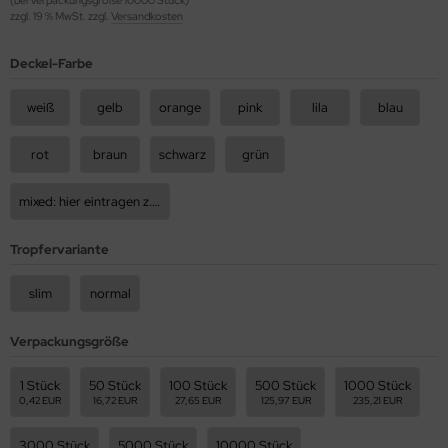
zzgl. 19 % MwSt. zzgl.
Versandkosten
Deckel-Farbe
weiß
gelb
orange
pink
lila
blau
rot
braun
schwarz
grün
mixed: hier eintragen z.B 50rot, 50blau, usw.
Tropfervariante
slim
normal
Verpackungsgröße
1 Stück
50 Stück
100 Stück
500 Stück
1000 Stück
0,42 EUR
16,72 EUR
27,65 EUR
125,97 EUR
235,21 EUR
3000 Stück
5000 Stück
10000 Stück