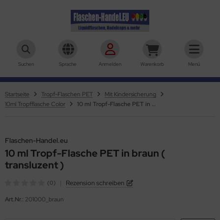
aschen-Handel.eu
Suchen
Sprache
Anmelden
Warenkorb
Menü
Startseite
Tropf-Flaschen PET
Mit Kindersicherung
10ml Tropfflasche Color
10 ml Tropf-Flasche PET in braun ( transluzent )
Flaschen-Handel.eu
10 ml Tropf-Flasche PET in braun (
transluzent )
|
Rezension schreiben
(0)
Art.Nr.:
201000_braun