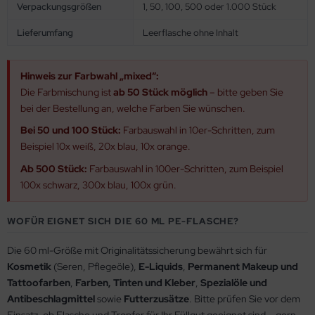
Verpackungsgrößen
1, 50, 100, 500 oder 1.000 Stück
Lieferumfang
Leerflasche ohne Inhalt
Hinweis zur Farbwahl „mixed“:
Die Farbmischung ist
ab 50 Stück möglich
– bitte geben Sie
bei der Bestellung an, welche Farben Sie wünschen.
Bei 50 und 100 Stück:
Farbauswahl in 10er-Schritten, zum
Beispiel 10x weiß, 20x blau, 10x orange.
Ab 500 Stück:
Farbauswahl in 100er-Schritten, zum Beispiel
100x schwarz, 300x blau, 100x grün.
WOFÜR EIGNET SICH DIE 60 ML PE-FLASCHE?
Die 60 ml-Größe mit Originalitätssicherung bewährt sich für
Kosmetik
(Seren, Pflegeöle),
E-Liquids
,
Permanent Makeup und
Tattoofarben
,
Farben, Tinten und Kleber
,
Spezialöle und
Antibeschlagmittel
sowie
Futterzusätze
. Bitte prüfen Sie vor dem