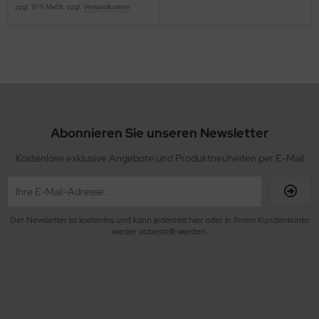
zzgl. 19 % MwSt. zzgl.
Versandkosten
Abonnieren Sie unseren Newsletter
Kostenlose exklusive Angebote und Produktneuheiten per E-Mail
Der Newsletter ist kostenlos und kann jederzeit hier oder in Ihrem Kundenkonto
wieder abbestellt werden.