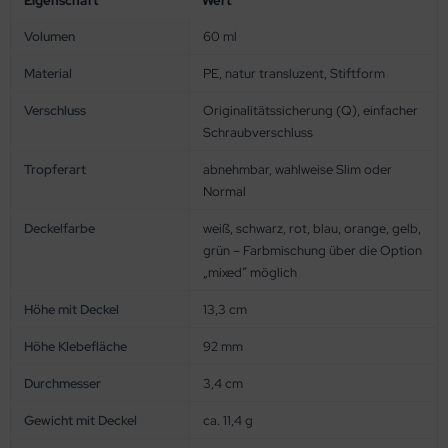
Volumen
60 ml
Material
PE, natur transluzent, Stiftform
Verschluss
Originalitätssicherung (Q), einfacher
Schraubverschluss
Tropferart
abnehmbar, wahlweise Slim oder
Normal
Deckelfarbe
weiß, schwarz, rot, blau, orange, gelb,
grün – Farbmischung über die Option
„mixed“ möglich
Höhe mit Deckel
13,3 cm
Höhe Klebefläche
92 mm
Durchmesser
3,4 cm
Gewicht mit Deckel
ca. 11,4 g