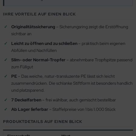
IHRE VORTEILE AUF EINEN BLICK
Originalitätssicherung
– Sicherungsring zeigt die Erstöffnung
sichtbar an
Leicht zu öffnen und zu schließen
– praktisch beim eigenen
Abfüllen und Nachfüllen
Slim- oder Normal-Tropfer
– abnehmbare Tropfspitze passend
zum Füllgut
PE
– Das weiche, natur-transluzente PE lässt sich leicht
zusammendrücken. Die schlanke Stiftform ist besonders handlich
und platzsparend.
7 Deckelfarben
– frei wählbar, auch gemischt bestellbar
Ab Lager lieferbar
– Staffelpreise von 1 bis 1.000 Stück
PRODUKTDETAILS AUF EINEN BLICK
Eigenschaft
Wert