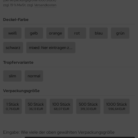
zzgl. 19 % MwSt. zzgl.
Versandkosten
Deckel-Farbe
weiß
gelb
orange
rot
blau
grün
schwarz
mixed: hier eintragen z.B 50rot, 50blau, usw.
Tropfervariante
slim
normal
Verpackungsgröße
1 Stück
50 Stück
100 Stück
500 Stück
1000 Stück
0,76 EUR
36,13 EUR
68,07 EUR
319,33 EUR
596,64 EUR
Eingabe: Wie viele der oben gewählten Verpackungsgröße