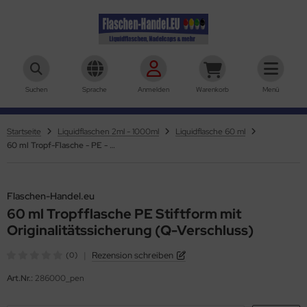
aschen-Handel.eu
Suchen
Sprache
Anmelden
Warenkorb
Menü
Startseite
Liquidflaschen 2ml - 1000ml
Liquidflasche 60 ml
60 ml Tropf-Flasche - PE - Q - PEN
Flaschen-Handel.eu
60 ml Tropfflasche PE Stiftform mit
Originalitätssicherung (Q-Verschluss)
|
Rezension schreiben
(0)
Art.Nr.:
286000_pen