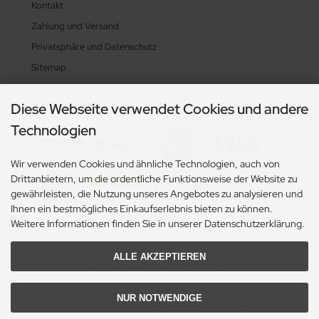
Kontakt
Zahlung und Versand
Privatsphäre und Datenschutz
Sitemap
Zahlungsarten
Diese Webseite verwendet Cookies und andere
Technologien
Wir verwenden Cookies und ähnliche Technologien, auch von
Drittanbietern, um die ordentliche Funktionsweise der Website zu
gewährleisten, die Nutzung unseres Angebotes zu analysieren und
Ihnen ein bestmögliches Einkaufserlebnis bieten zu können.
Weitere Informationen finden Sie in unserer Datenschutzerklärung.
ALLE AKZEPTIEREN
Alle Preise exkl. gesetzl. MwSt. zzgl.
Versandkosten
. Die durchgestrichenen Preise
entsprechen dem bisherigen Preis bei Flaschen-Handel.eu.
Flaschen-Handel.eu © 2026 | Template © 2009-2026 by modified eCommerce
Shopsoftware
NUR NOTWENDIGE
mod
ified eCommerce Shopsoftware © 2009-2026