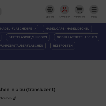
Sprache
Anmelden
Warenkorb
Menü
NADEL-FLASCHEN PE
NADEL CAPS - NADEL DECKEL
STIFTFLASCHE / UNICORN
GODZILLA STIFTFLASCHEN
PUMPZERSTÄUBER FLASCHEN
RESTPOSTEN
hen in blau (transluzent)
chreiben