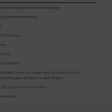
lflasche / Dosierflasche mit Metallspitze
(Polyethylenterephthalat)
l
15–17 mm lang
1 mm
 0,4 mm
 (transluzent)
, schwarz, braun, rot, orange, gelb, grün, blau, lila, pink –
bmischung über die Option „mixed“ möglich
0, 50, 100, 500 oder 1.000 Stück
, ohne Inhalt