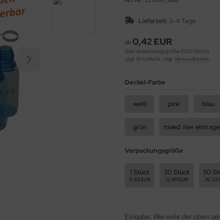
Art.Nr.:
221000_blau
Lieferzeit:
3-4 Tage
0,42 EUR
ab
(bei Verpackungsgröße 1000 Stück)
zzgl. 19 % MwSt. zzgl.
Versandkosten
Deckel-Farbe
weiß
pink
blau
grün
Verpackungsgröße
1 Stück
20 Stück
50 St
0,83 EUR
12,99 EUR
29,33 
Eingabe: Wie viele der oben 