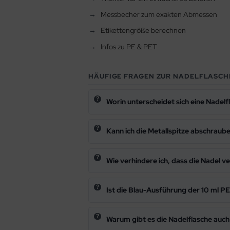
Messbecher zum exakten Abmessen
Etikettengröße berechnen
Infos zu PE & PET
HÄUFIGE FRAGEN ZUR NADELFLASCH
Worin unterscheidet sich eine Nadelf
Kann ich die Metallspitze abschraub
Wie verhindere ich, dass die Nadel v
Ist die Blau-Ausführung der 10 ml P
Warum gibt es die Nadelflasche auch 