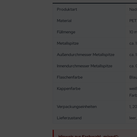
Produktart
Nade
Material
PET 
Füllmenge
10 m
Metallspitze
ca. 
Außendurchmesser Metallspitze
ca. 
Innendurchmesser Metallspitze
ca.
Flaschenfarbe
Blau
Kappenfarbe
weiß
Far
Verpackungseinheiten
1, 2
Lieferzustand
leer
Hinweis zur Farbwahl „mixed“: