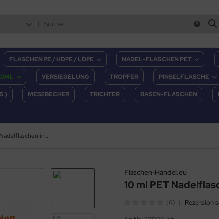
FLASCHEN PE / HDPE / LDPE
NADEL-FLASCHEN PET
00ML
VERSIEGELUNG
TROPFER
PINSELFLASCHE
S )
MESSBECHER
TRICHTER
BASEN-FLASCHEN
10 ml PET Nadelflaschen in blau (transluzent)
Flaschen-Handel.eu
10 ml PET Nadelflasc
|
Rezension s
(0)