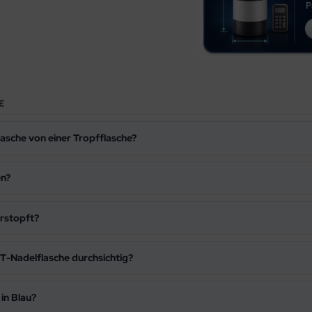
E
lasche von einer Tropfflasche?
en?
erstopft?
ET-Nadelflasche durchsichtig?
in Blau?