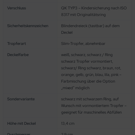
Verschluss
QK TYP3 – Kindersicherung nach ISO
8317 mit Originalitätsring
Sicherheitskennzeichen
Blindendreieck (tastbar) auf dem
Deckel
Tropferart
Slim-Tropfer, abnehmbar
Deckelfarbe
weiß, schwarz, schwarz / Ring
schwarz Tropfer vormontiert,
schwarz/ Ring schwarz, braun, rot,
orange, gelb, grün, blau, lila, pink –
Farbmischung über die Option
„mixed“ möglich
Sondervariante
schwarz mit schwarzem Ring, auf
Wunsch mit vormontiertem Tropfer –
geeignet für maschinelles Abfüllen
Höhe mit Deckel
13,4 cm
Durchmesser
2,9 cm