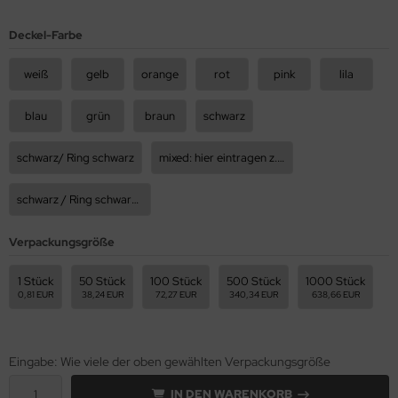
Deckel-Farbe
weiß
gelb
orange
rot
pink
lila
blau
grün
braun
schwarz
schwarz/ Ring schwarz
mixed: hier eintragen z.B 50rot, 50blau, usw.
schwarz / Ring schwarz Tropfer vormontiert
Verpackungsgröße
1 Stück
50 Stück
100 Stück
500 Stück
1000 Stück
0,81 EUR
38,24 EUR
72,27 EUR
340,34 EUR
638,66 EUR
Eingabe: Wie viele der oben gewählten Verpackungsgröße
IN DEN WARENKORB