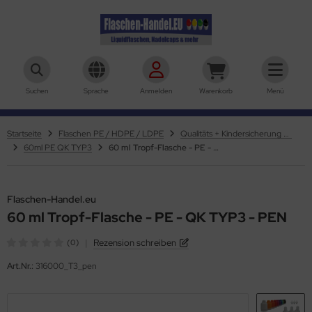
aschen-Handel.eu
Suchen
Sprache
Anmelden
Warenkorb
Menü
Startseite
Flaschen PE / HDPE / LDPE
Qualitäts + Kindersicherung TYP3
60ml PE QK TYP3
60 ml Tropf-Flasche - PE - QK TYP3 - PEN
Flaschen-Handel.eu
60 ml Tropf-Flasche - PE - QK TYP3 - PEN
|
Rezension schreiben
(0)
Art.Nr.:
316000_T3_pen