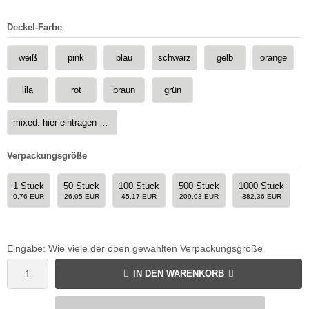
Deckel-Farbe
weiß
pink
blau
schwarz
gelb
orange
lila
rot
braun
grün
mixed: hier eintragen z.B 50rot, 50blau, usw.
Verpackungsgröße
1 Stück
50 Stück
100 Stück
500 Stück
1000 Stück
0,76 EUR
26,05 EUR
45,17 EUR
209,03 EUR
382,36 EUR
Eingabe: Wie viele der oben gewählten Verpackungsgröße
IN DEN WARENKORB