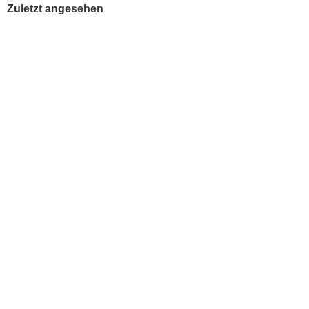
Zuletzt angesehen
5 ml PE Nadelflaschen
Lieferzeit: 3-4 Tage
0,38 EUR
ab
(bei Verpackungsgröße 1000 Stück)
zzgl. 19 % MwSt. zzgl.
Versandkosten