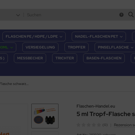
FLASCHEN PE / HDPE / LDPE
NADEL-FLASCHEN PET
00ML
VERSIEGELUNG
TROPFER
PINSELFLASCHE
S )
MESSBECHER
TRICHTER
BASEN-FLASCHEN
5 ml Tropf-Flasche schwarz - PE (transluzent)
Flaschen-Handel.eu
5 ml Tropf-Flasche s
|
Rezension s
(0)