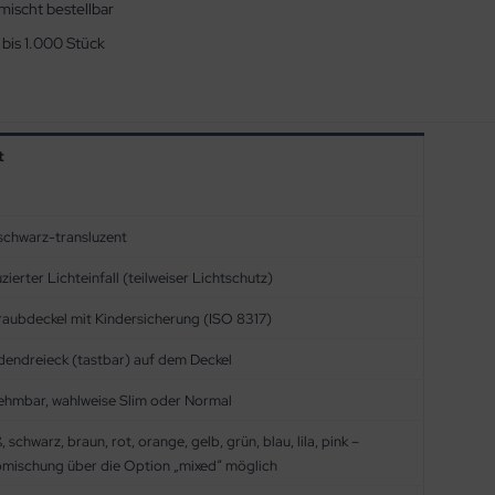
mischt bestellbar
 bis 1.000 Stück
t
schwarz-transluzent
zierter Lichteinfall (teilweiser Lichtschutz)
aubdeckel mit Kindersicherung (ISO 8317)
dendreieck (tastbar) auf dem Deckel
ehmbar, wahlweise Slim oder Normal
, schwarz, braun, rot, orange, gelb, grün, blau, lila, pink –
bmischung über die Option „mixed“ möglich