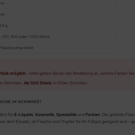
 cm
 cm
4,8 g
0, 100, 500 oder 1.000 Stück
flasche ohne Inhalt
Stück möglich
– bitte geben Sie bei der Bestellung an, welche Farben Si
er-Schritten.
Ab 500 Stück:
in 100er-Schritten.
ASCHE IN SCHWARZ?
ährt für
E-Liquids
,
Kosmetik
,
Spezialöle
und
Farben
. Die getönte Flasc
 vor dem Einsatz, ob Flasche und Tropfer für Ihr Füllgut geeignet sind – 