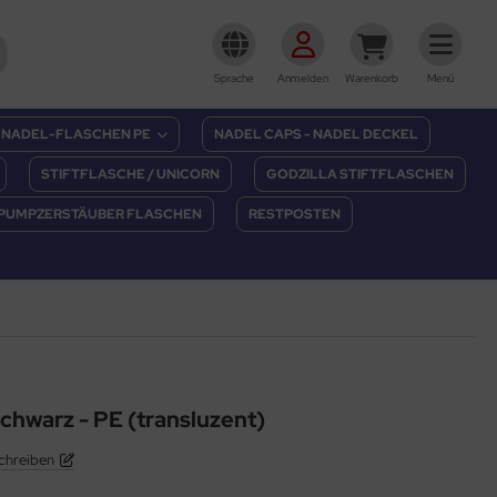
Sprache
Anmelden
Warenkorb
Menü
NADEL-FLASCHEN PE
NADEL CAPS - NADEL DECKEL
STIFTFLASCHE / UNICORN
GODZILLA STIFTFLASCHEN
PUMPZERSTÄUBER FLASCHEN
RESTPOSTEN
chwarz - PE (transluzent)
chreiben