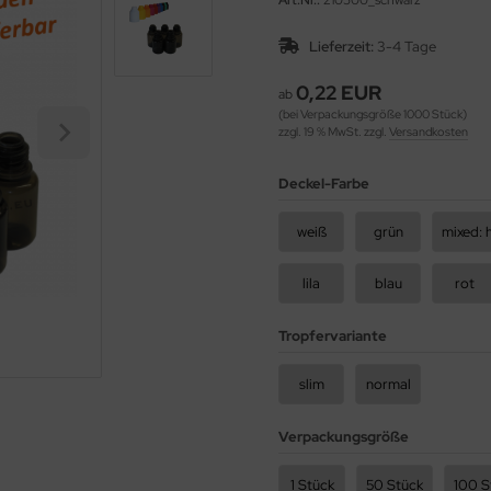
Art.Nr.:
210500_schwarz
Lieferzeit:
3-4 Tage
0,22 EUR
ab
(bei Verpackungsgröße 1000 Stück)
zzgl. 19 % MwSt. zzgl.
Versandkosten
Deckel-Farbe
weiß
grün
lila
blau
rot
Tropfervariante
slim
normal
Verpackungsgröße
1 Stück
50 Stück
100 S