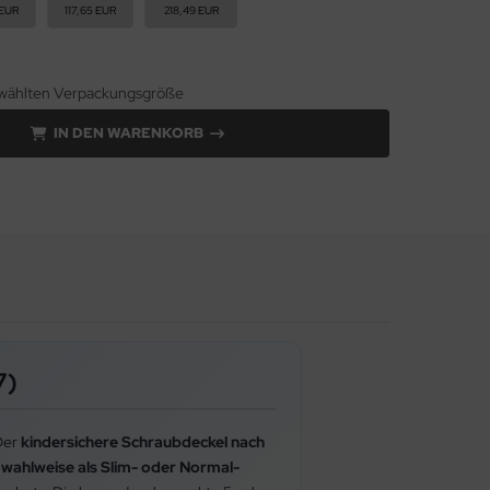
 EUR
117,65 EUR
218,49 EUR
gewählten Verpackungsgröße
IN DEN WARENKORB
7)
Der
kindersichere Schraubdeckel nach
s
wahlweise als Slim- oder Normal-