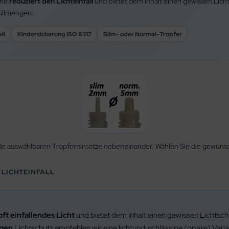
che
reduziert den Lichteinfall
und bietet dem Inhalt einen gewissen Lich
Füllmengen.
ll
Kindersicherung ISO 8317
Slim- oder Normal-Tropfer
de auswählbaren Tropfereinsätze nebeneinander. Wählen Sie die gewünsc
 LICHTEINFALL
ft einfallendes Licht
und bietet dem Inhalt einen gewissen Lichtschu
igen
Lichtschutz empfehlen wir eine lichtundurchlässige (opake) Varia