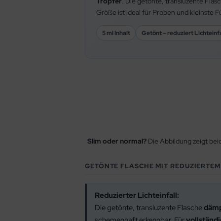
Tropfer
. Die getönte, transluzente Flas
Größe ist ideal für Proben und kleinste 
5 ml Inhalt
Getönt – reduziert Lichteinfa
Slim oder normal?
Die Abbildung zeigt bei
GETÖNTE FLASCHE MIT REDUZIERTEM
Reduzierter Lichteinfall:
Die getönte, transluzente Flasche
dämp
schemenhaft erkennbar. Für
vollständ