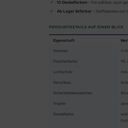
10 Deckelfarben
– frei wählbar, auch ge
Ab Lager lieferbar
– Staffelpreise von 1
PRODUKTDETAILS AUF EINEN BLICK
Eigenschaft
Wer
Volumen
5 ml
Flaschenfarbe
PE, 
Lichtschutz
redu
Verschluss
Schr
Sicherheitskennzeichen
Blin
Tropfer
abn
Deckelfarbe
weiß
Far