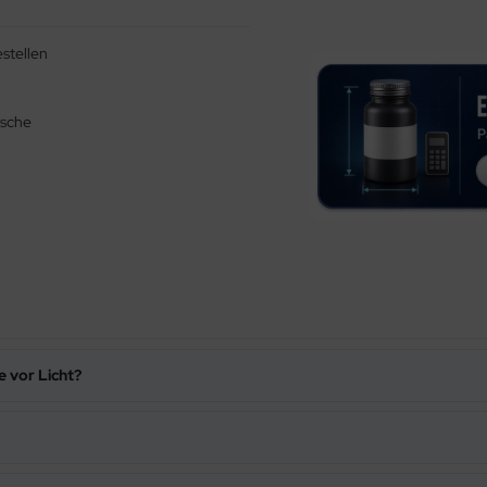
stellen
asche
e vor Licht?