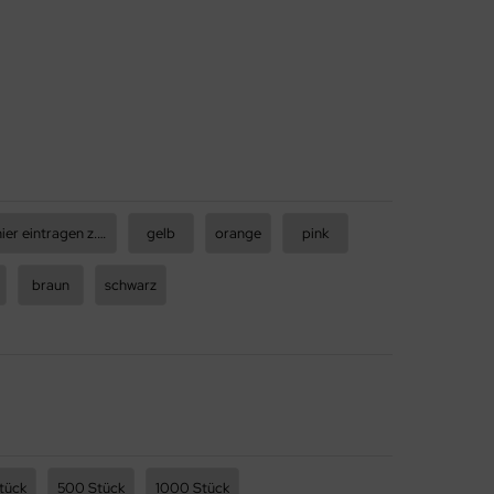
mixed: hier eintragen z.B 50rot, 50blau, usw.
gelb
orange
pink
braun
schwarz
tück
500 Stück
1000 Stück