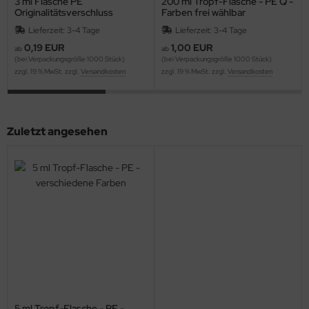
3 ml Flasche PE
200 ml Tropf-Flasche - PE Q -
Originalitätsverschluss
Farben frei wählbar
Lieferzeit: 3-4 Tage
Lieferzeit: 3-4 Tage
0,19 EUR
1,00 EUR
ab
ab
(bei Verpackungsgröße 1000 Stück)
(bei Verpackungsgröße 1000 Stück)
zzgl. 19 % MwSt. zzgl.
Versandkosten
zzgl. 19 % MwSt. zzgl.
Versandkosten
Zuletzt angesehen
5 ml Tropf-Flasche - PE -