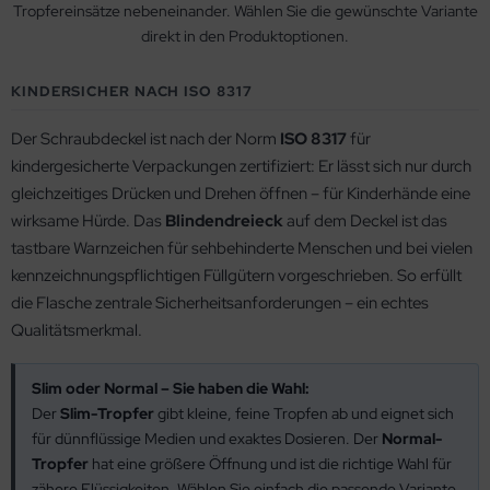
Tropfereinsätze nebeneinander. Wählen Sie die gewünschte Variante
direkt in den Produktoptionen.
KINDERSICHER NACH ISO 8317
Der Schraubdeckel ist nach der Norm
ISO 8317
für
kindergesicherte Verpackungen zertifiziert: Er lässt sich nur durch
gleichzeitiges Drücken und Drehen öffnen – für Kinderhände eine
wirksame Hürde. Das
Blindendreieck
auf dem Deckel ist das
tastbare Warnzeichen für sehbehinderte Menschen und bei vielen
kennzeichnungspflichtigen Füllgütern vorgeschrieben. So erfüllt
die Flasche zentrale Sicherheitsanforderungen – ein echtes
Qualitätsmerkmal.
Slim oder Normal – Sie haben die Wahl:
Der
Slim-Tropfer
gibt kleine, feine Tropfen ab und eignet sich
für dünnflüssige Medien und exaktes Dosieren. Der
Normal-
Tropfer
hat eine größere Öffnung und ist die richtige Wahl für
zähere Flüssigkeiten. Wählen Sie einfach die passende Variante