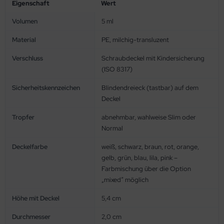
Eigenschaft
Wert
Volumen
5 ml
Material
PE, milchig-transluzent
Verschluss
Schraubdeckel mit Kindersicherung
(ISO 8317)
Sicherheitskennzeichen
Blindendreieck (tastbar) auf dem
Deckel
Tropfer
abnehmbar, wahlweise Slim oder
Normal
Deckelfarbe
weiß, schwarz, braun, rot, orange,
gelb, grün, blau, lila, pink –
Farbmischung über die Option
„mixed“ möglich
Höhe mit Deckel
5,4 cm
Durchmesser
2,0 cm