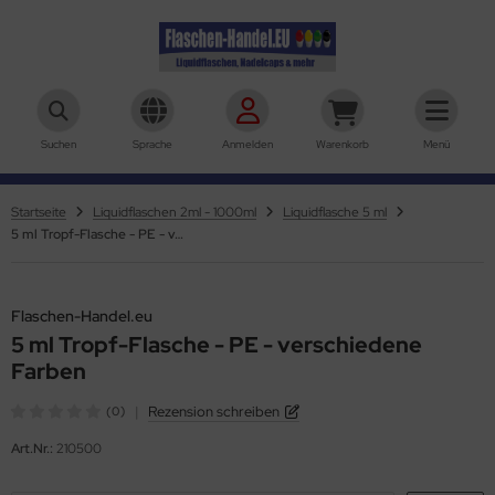
aschen-Handel.eu
Suchen
Sprache
Anmelden
Warenkorb
Menü
Startseite
Liquidflaschen 2ml - 1000ml
Liquidflasche 5 ml
5 ml Tropf-Flasche - PE - verschiedene Farben
Flaschen-Handel.eu
5 ml Tropf-Flasche - PE - verschiedene
Farben
|
Rezension schreiben
(0)
Art.Nr.:
210500