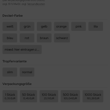
zzgl. 19 % MwSt. zzgl.
Versandkosten
Deckel-Farbe
weiß
grün
gelb
orange
pink
lila
blau
rot
braun
schwarz
mixed: hier eintragen z.B 50rot, 50blau, usw.
Tropfervariante
slim
normal
Verpackungsgröße
1 Stück
50 Stück
100 Stück
500 Stück
1000 Stück
0,35 EUR
13,45 EUR
23,11 EUR
105,04 EUR
193,28 EUR