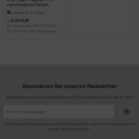
verschiedene Farben
Lieferzeit: 3-4 Tage
0,19 EUR
ab
(bei Verpackungsgröße 1000 Stück)
zzgl. 19 % MwSt. zzgl.
Versandkosten
Abonnieren Sie unseren Newsletter
Kostenlose exklusive Angebote und Produktneuheiten per E-Mail
Der Newsletter ist kostenlos und kann jederzeit hier oder in Ihrem Kundenkonto
wieder abbestellt werden.