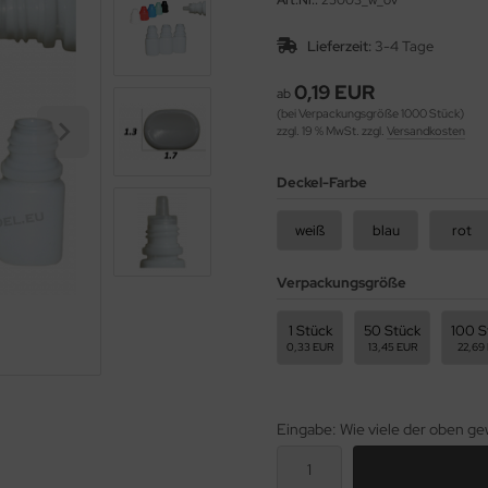
Art.Nr.:
25003_w_ov
Lieferzeit:
3-4 Tage
0,19 EUR
ab
(bei Verpackungsgröße 1000 Stück)
zzgl. 19 % MwSt. zzgl.
Versandkosten
Deckel-Farbe
weiß
blau
rot
Verpackungsgröße
1 Stück
50 Stück
100 S
0,33 EUR
13,45 EUR
22,69
Eingabe: Wie viele der oben 