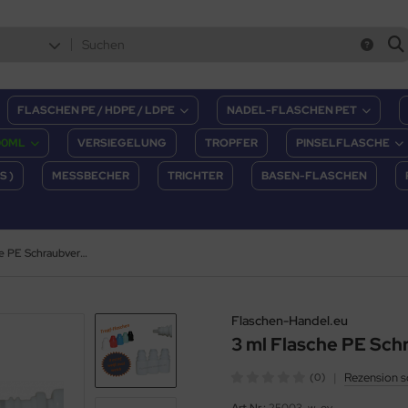
FLASCHEN PE / HDPE / LDPE
NADEL-FLASCHEN PET
00ML
VERSIEGELUNG
TROPFER
PINSELFLASCHE
S )
MESSBECHER
TRICHTER
BASEN-FLASCHEN
3 ml Flasche PE Schraubverschluß weiß oval
Flaschen-Handel.eu
3 ml Flasche PE Sch
|
Rezension s
(0)