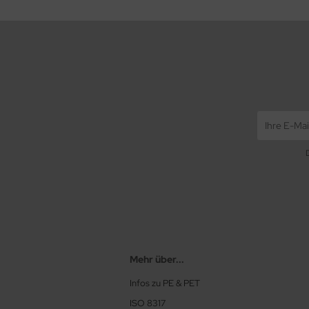
Mehr über...
Infos zu PE & PET
ISO 8317