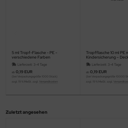
5 ml Tropf-Flasche - PE -
Tropfflasche 10 ml PE 
verschiedene Farben
Kindersicherung – Dec
wählbar
Lieferzeit: 3-4 Tage
Lieferzeit: 3-4 Tage
0,19 EUR
0,19 EUR
ab
ab
(bei Verpackungsgröße 1000 Stück)
(bei Verpackungsgröße 10000 S
zzgl. 19 % MwSt. zzgl.
Versandkosten
zzgl. 19 % MwSt. zzgl.
Versandkos
Zuletzt angesehen