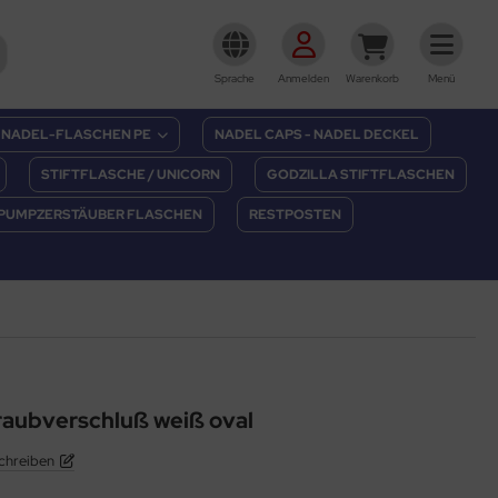
Sprache
Anmelden
Warenkorb
Menü
NADEL-FLASCHEN PE
NADEL CAPS - NADEL DECKEL
STIFTFLASCHE / UNICORN
GODZILLA STIFTFLASCHEN
PUMPZERSTÄUBER FLASCHEN
RESTPOSTEN
raubverschluß weiß oval
chreiben