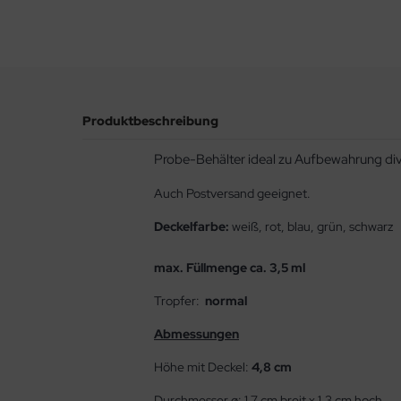
Produktbeschreibung
Probe-Behälter ideal zu Aufbewahrung div.
Auch Postversand geeignet.
Deckelfarbe:
weiß, rot, blau, grün, schwarz
max. Füllmenge ca. 3,5 ml
Tropfer:
normal
Abmessungen
Höhe mit Deckel:
4,8 cm
Durchmesser ø: 1,7 cm breit x 1,3 cm hoch