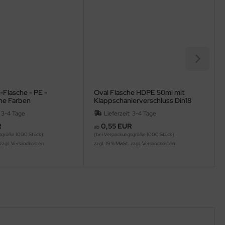
-Flasche - PE -
Oval Flasche HDPE 50ml mit
ne Farben
Klappschanierverschluss Din18
: 3-4 Tage
Lieferzeit: 3-4 Tage
R
0,55 EUR
ab
sgröße 1000 Stück)
(bei Verpackungsgröße 1000 Stück)
 zzgl.
Versandkosten
zzgl. 19 % MwSt. zzgl.
Versandkosten