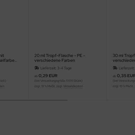
mit
20 ml Tropf-Flasche - PE -
30 ml Tropf
kelfarbe
verschiedene Farben
verschiede
Lieferzeit: 3-4 Tage
Lieferzeit
0,29 EUR
0,35 EU
ab
ab
tück)
(bei Verpackungsgröße 1000 Stück)
(bei Verpackung
ten
zzgl. 19 % MwSt. zzgl.
Versandkosten
zzgl. 19 % MwSt.