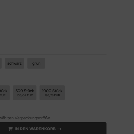
schwarz
grün
tück
500 Stück
1000 Stück
 EUR
105,04 EUR
193,28 EUR
gewählten Verpackungsgröße
IN DEN WARENKORB