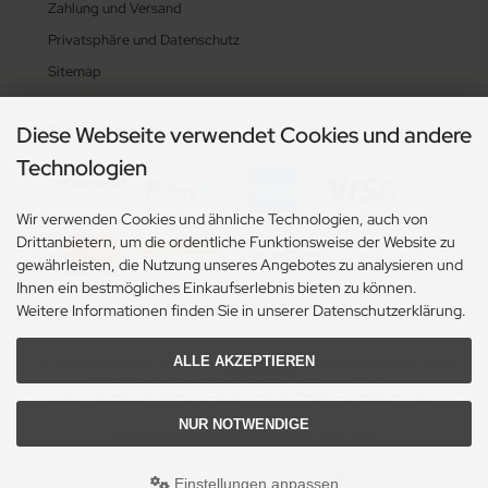
Zahlung und Versand
Privatsphäre und Datenschutz
Sitemap
Diese Webseite verwendet Cookies und andere
Zahlungsarten
Technologien
Wir verwenden Cookies und ähnliche Technologien, auch von
Drittanbietern, um die ordentliche Funktionsweise der Website zu
gewährleisten, die Nutzung unseres Angebotes zu analysieren und
Ihnen ein bestmögliches Einkaufserlebnis bieten zu können.
Weitere Informationen finden Sie in unserer Datenschutzerklärung.
ALLE AKZEPTIEREN
Alle Preise exkl. gesetzl. MwSt. zzgl.
Versandkosten
. Die durchgestrichenen Preise
entsprechen dem bisherigen Preis bei Flaschen-Handel.eu.
Flaschen-Handel.eu © 2026 | Template © 2009-2026 by modified eCommerce
Shopsoftware
NUR NOTWENDIGE
mod
ified eCommerce Shopsoftware © 2009-2026
Call
Einstellungen anpassen