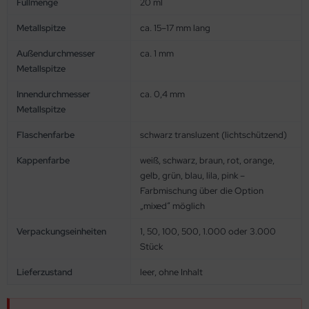
Füllmenge
20 ml
Metallspitze
ca. 15–17 mm lang
Außendurchmesser
ca. 1 mm
Metallspitze
Innendurchmesser
ca. 0,4 mm
Metallspitze
Flaschenfarbe
schwarz transluzent (lichtschützend)
Kappenfarbe
weiß, schwarz, braun, rot, orange,
gelb, grün, blau, lila, pink –
Farbmischung über die Option
„mixed“ möglich
Verpackungseinheiten
1, 50, 100, 500, 1.000 oder 3.000
Stück
Lieferzustand
leer, ohne Inhalt