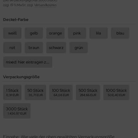
zzgl. 19 % MwSt. zzgl.
Versandkosten
Deckel-Farbe
weiß
gelb
orange
pink
lila
blau
rot
braun
schwarz
grün
mixed: hier eintragen z.B 50rot, 50blau, usw.
Verpackungsgröße
1 Stück
50 Stück
100 Stück
500 Stück
1000 Stück
0,91 EUR
35,71 EUR
64,08 EUR
284,66 EUR
508,40 EUR
3000 Stück
1.436,97 EUR
Eingabe: Wie viele der oben gewählten Verpackungsgröße