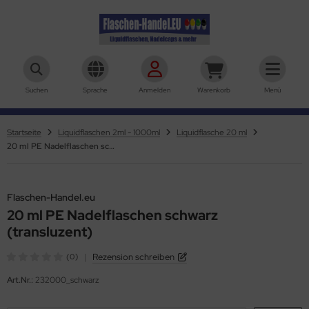
aschen-Handel.eu
Suchen
Sprache
Anmelden
Warenkorb
Menü
Startseite
Liquidflaschen 2ml - 1000ml
Liquidflasche 20 ml
20 ml PE Nadelflaschen schwarz (transluzent)
Flaschen-Handel.eu
20 ml PE Nadelflaschen schwarz
(transluzent)
|
Rezension schreiben
(0)
Art.Nr.:
232000_schwarz