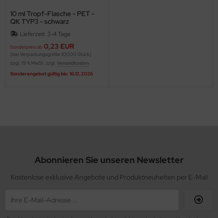
10 ml Tropf-Flasche - PET -
QK TYP3 - schwarz
Lieferzeit: 3-4 Tage
0,23 EUR
Sonderpreis ab
(bei Verpackungsgröße 10000 Stück)
zzgl. 19 % MwSt. zzgl.
Versandkosten
Sonderangebot gültig bis: 16.12.2026
Abonnieren Sie unseren Newsletter
Kostenlose exklusive Angebote und Produktneuheiten per E-Mail