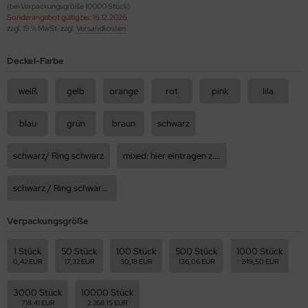
(bei Verpackungsgröße 10000 Stück)
Sonderangebot gültig bis: 16.12.2026
zzgl. 19 % MwSt. zzgl.
Versandkosten
Deckel-Farbe
weiß
gelb
orange
rot
pink
lila
blau
grün
braun
schwarz
schwarz/ Ring schwarz
mixed: hier eintragen z.B 50rot, 50blau, usw.
schwarz / Ring schwarz Tropfer vormontiert
Verpackungsgröße
1 Stück
50 Stück
100 Stück
500 Stück
1000 Stück
0,42 EUR
17,32 EUR
30,18 EUR
136,06 EUR
249,50 EUR
3000 Stück
10000 Stück
718,41 EUR
2.268,15 EUR