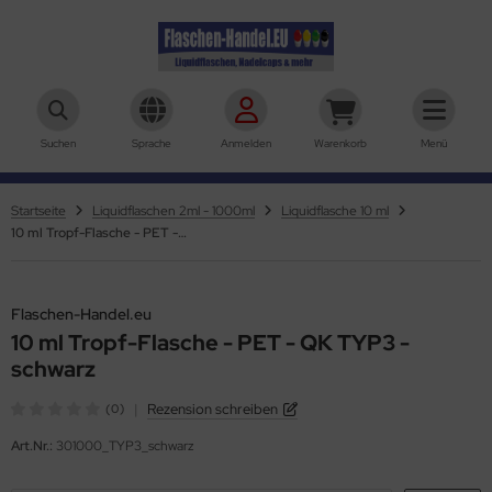
aschen-Handel.eu
Suchen
Sprache
Anmelden
Warenkorb
Menü
Startseite
Liquidflaschen 2ml - 1000ml
Liquidflasche 10 ml
10 ml Tropf-Flasche - PET - QK TYP3 - schwarz
Flaschen-Handel.eu
10 ml Tropf-Flasche - PET - QK TYP3 -
schwarz
|
Rezension schreiben
(0)
Art.Nr.:
301000_TYP3_schwarz