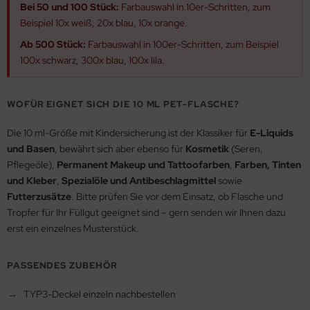
Bei 50 und 100 Stück:
Farbauswahl in 10er-Schritten, zum
Beispiel 10x weiß, 20x blau, 10x orange.
Ab 500 Stück:
Farbauswahl in 100er-Schritten, zum Beispiel
100x schwarz, 300x blau, 100x lila.
WOFÜR EIGNET SICH DIE 10 ML PET-FLASCHE?
Die 10 ml-Größe mit Kindersicherung ist der Klassiker für
E-Liquids
und Basen
, bewährt sich aber ebenso für
Kosmetik
(Seren,
Pflegeöle),
Permanent Makeup und Tattoofarben
,
Farben, Tinten
und Kleber
,
Spezialöle und Antibeschlagmittel
sowie
Futterzusätze
. Bitte prüfen Sie vor dem Einsatz, ob Flasche und
Tropfer für Ihr Füllgut geeignet sind – gern senden wir Ihnen dazu
erst ein einzelnes Musterstück.
PASSENDES ZUBEHÖR
TYP3-Deckel einzeln nachbestellen