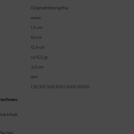
Originalitätsring/Kisi
weiss
1,9 cm
60 ml
12,9 cm
ca 15,5 gr.
3,0 cm
slim
1,50,100,500,1000,5000,10000
erechnen.
ne Inhalt.
Sie hier