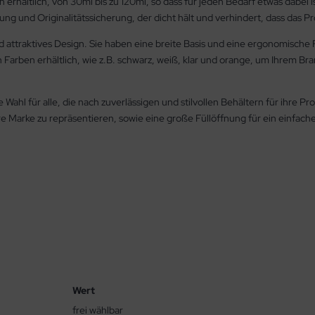
erhältlich, von 30ml bis zu 120ml, so dass für jeden Bedarf etwas dabei 
ng und Originalitätssicherung, der dicht hält und verhindert, dass das Pr
attraktives Design. Sie haben eine breite Basis und eine ergonomische F
n Farben erhältlich, wie z.B. schwarz, weiß, klar und orange, um Ihrem 
 Wahl für alle, die nach zuverlässigen und stilvollen Behältern für ihre 
Ihre Marke zu repräsentieren, sowie eine große Füllöffnung für ein einfac
Wert
frei wählbar