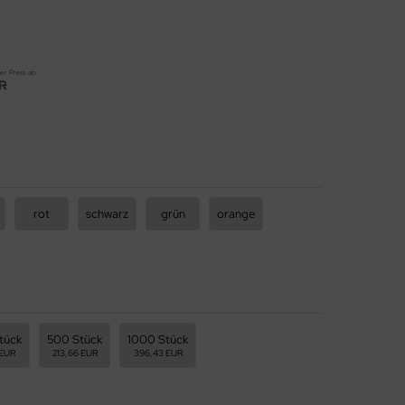
er Preis ab
UR
rot
schwarz
grün
orange
tück
500 Stück
1000 Stück
 EUR
213,66 EUR
396,43 EUR