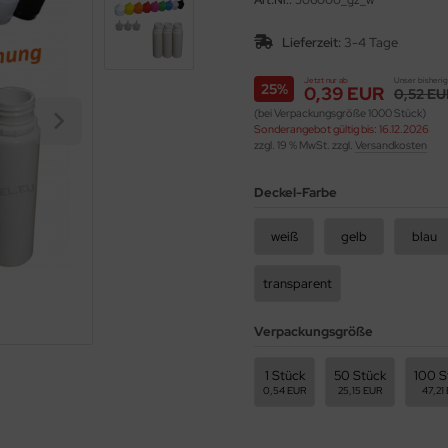
Art.Nr.:
506000_gz_w
Lieferzeit:
3-4 Tage
Jetzt nur ab
Unser bisherig
25%
0,39 EUR
0,52 E
(bei Verpackungsgröße 1000 Stück)
Sonderangebot gültig bis: 16.12.2026
zzgl. 19 % MwSt. zzgl.
Versandkosten
Deckel-Farbe
weiß
gelb
blau
transparent
Verpackungsgröße
1 Stück
50 Stück
100 S
0,54 EUR
25,15 EUR
47,21