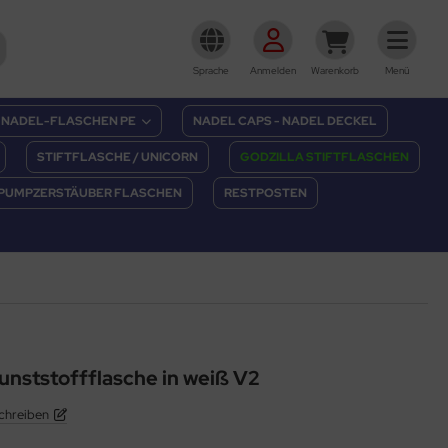
Sprache
Anmelden
Warenkorb
Menü
NADEL-FLASCHEN PE
NADEL CAPS - NADEL DECKEL
STIFTFLASCHE / UNICORN
GODZILLA STIFTFLASCHEN
PUMPZERSTÄUBER FLASCHEN
RESTPOSTEN
unststoffflasche in weiß V2
chreiben