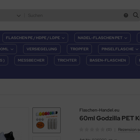
FLASCHEN PE / HDPE / LDPE
NADEL-FLASCHEN PET
00ML
VERSIEGELUNG
TROPFER
PINSELFLASCHE
S )
MESSBECHER
TRICHTER
BASEN-FLASCHEN
Flaschen-Handel.eu
60ml Godzilla PET K
|
Rezension s
(0)