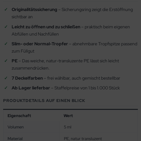
Originalitätssicherung
– Sicherungsring zeigt die Erstöffnung
sichtbar an
Leicht zu öffnen und zu schließen
– praktisch beim eigenen
Abfüllen und Nachfüllen
Slim- oder Normal-Tropfer
– abnehmbare Tropfspitze passend
zum Füllgut
PE
– Das weiche, natur-transluzente PE lässt sich leicht
zusammendrücken.
7 Deckelfarben
– frei wählbar, auch gemischt bestellbar
Ab Lager lieferbar
– Staffelpreise von 1 bis 1.000 Stück
PRODUKTDETAILS AUF EINEN BLICK
Eigenschaft
Wert
Volumen
5 ml
Material
PE, natur transluzent