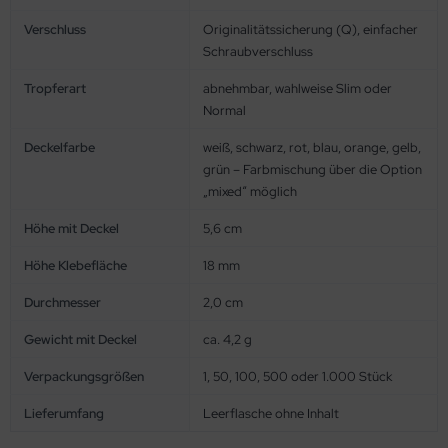
Verschluss
Originalitätssicherung (Q), einfacher
Schraubverschluss
Tropferart
abnehmbar, wahlweise Slim oder
Normal
Deckelfarbe
weiß, schwarz, rot, blau, orange, gelb,
grün – Farbmischung über die Option
„mixed“ möglich
Höhe mit Deckel
5,6 cm
Höhe Klebefläche
18 mm
Durchmesser
2,0 cm
Gewicht mit Deckel
ca. 4,2 g
Verpackungsgrößen
1, 50, 100, 500 oder 1.000 Stück
Lieferumfang
Leerflasche ohne Inhalt