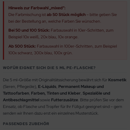
Hinweis zur Farbwahl „mixed“:
Die Farbmischung ist
ab 50 Stück möglich
– bitte geben Sie
bei der Bestellung an, welche Farben Sie wünschen.
Bei 50 und 100 Stück:
Farbauswahl in 10er-Schritten, zum
Beispiel 10x weiß, 20x blau, 10x orange.
Ab 500 Stück:
Farbauswahl in 100er-Schritten, zum Beispiel
100x schwarz, 300x blau, 100x grün.
WOFÜR EIGNET SICH DIE 5 ML PE-FLASCHE?
Die 5 ml-Größe mit Originalitätssicherung bewährt sich für
Kosmetik
(Seren, Pflegeöle),
E-Liquids
,
Permanent Makeup und
Tattoofarben
,
Farben, Tinten und Kleber
,
Spezialöle und
Antibeschlagmittel
sowie
Futterzusätze
. Bitte prüfen Sie vor dem
Einsatz, ob Flasche und Tropfer für Ihr Füllgut geeignet sind – gern
senden wir Ihnen dazu erst ein einzelnes Musterstück.
PASSENDES ZUBEHÖR