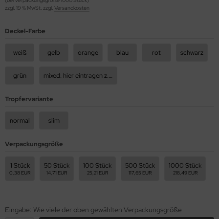
zzgl. 19 % MwSt. zzgl.
Versandkosten
Deckel-Farbe
weiß
gelb
orange
blau
rot
schwarz
grün
mixed: hier eintragen z.B 50rot, 50blau, usw.
Tropfervariante
normal
slim
Verpackungsgröße
1 Stück
50 Stück
100 Stück
500 Stück
1000 Stück
0,38 EUR
14,71 EUR
25,21 EUR
117,65 EUR
218,49 EUR
Eingabe: Wie viele der oben gewählten Verpackungsgröße