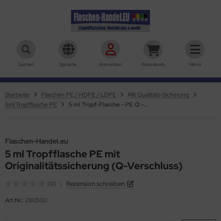
aschen-Handel.eu
Suchen
Sprache
Anmelden
Warenkorb
Menü
Startseite
Flaschen PE / HDPE / LDPE
Mit Qualitäts-Sicherung
5ml Tropfflasche PE
5 ml Tropf-Flasche - PE Q - Farben frei wählbar
Flaschen-Handel.eu
5 ml Tropfflasche PE mit
Originalitätssicherung (Q-Verschluss)
|
Rezension schreiben
(0)
Art.Nr.:
280500