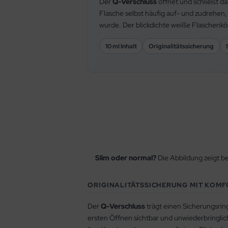
Der
Q-Verschluss
öffnet und schließt da
Flasche selbst häufig auf- und zudrehen,
wurde. Der blickdichte weiße Flaschenkörp
10 ml Inhalt
Originalitätssicherung
Slim oder normal?
Die Abbildung zeigt b
ORIGINALITÄTSSICHERUNG MIT KOM
Der
Q-Verschluss
trägt einen Sicherungsring
ersten Öffnen sichtbar und unwiederbringlich