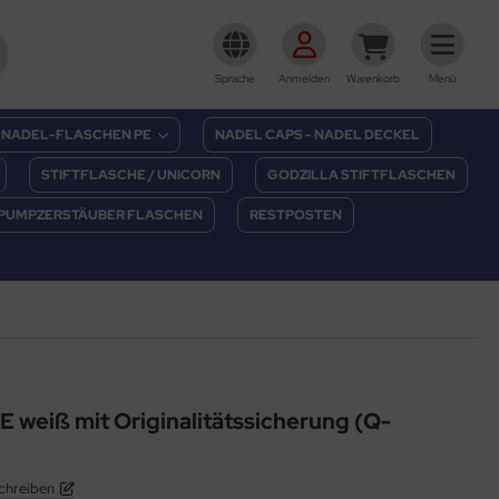
Sprache
Anmelden
Warenkorb
Menü
NADEL-FLASCHEN PE
NADEL CAPS - NADEL DECKEL
STIFTFLASCHE / UNICORN
GODZILLA STIFTFLASCHEN
PUMPZERSTÄUBER FLASCHEN
RESTPOSTEN
E weiß mit Originalitätssicherung (Q-
chreiben