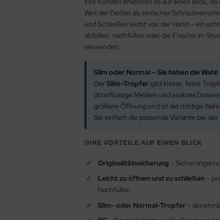
Ihre Kunden erkennen so auf einen Blick, ob 
Weil der Deckel als einfacher Schraubverschl
und Schließen leicht von der Hand – ein echte
abfüllen, nachfüllen oder die Flasche im Stu
verwenden.
Slim oder Normal – Sie haben die Wahl:
Der
Slim-Tropfer
gibt kleine, feine Tropf
dünnflüssige Medien und exaktes Dosier
größere Öffnung und ist die richtige Wahl
Sie einfach die passende Variante bei der
IHRE VORTEILE AUF EINEN BLICK
Originalitätssicherung
– Sicherungsring
Leicht zu öffnen und zu schließen
– pr
Nachfüllen
Slim- oder Normal-Tropfer
– abnehmba