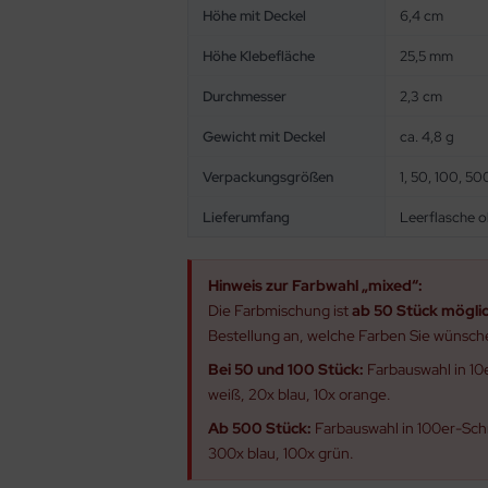
Höhe mit Deckel
6,4 cm
Höhe Klebefläche
25,5 mm
Durchmesser
2,3 cm
Gewicht mit Deckel
ca. 4,8 g
Verpackungsgrößen
1, 50, 100, 5
Lieferumfang
Leerflasche o
Hinweis zur Farbwahl „mixed“:
Die Farbmischung ist
ab 50 Stück mögli
Bestellung an, welche Farben Sie wünsch
Bei 50 und 100 Stück:
Farbauswahl in 10e
weiß, 20x blau, 10x orange.
Ab 500 Stück:
Farbauswahl in 100er-Schr
300x blau, 100x grün.