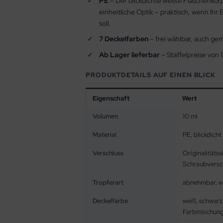
PE
– Der blickdichte weiße Flaschenkörp
einheitliche Optik – praktisch, wenn Ihr
soll.
7 Deckelfarben
– frei wählbar, auch gem
Ab Lager lieferbar
– Staffelpreise von 1
PRODUKTDETAILS AUF EINEN BLICK
Eigenschaft
Wert
Volumen
10 ml
Material
PE, blickdicht
Verschluss
Originalitäts
Schraubversc
Tropferart
abnehmbar, w
Deckelfarbe
weiß, schwarz,
Farbmischung