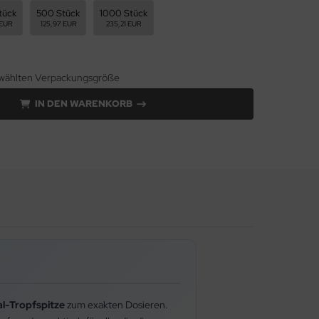
tück
500 Stück
1000 Stück
 EUR
125,97 EUR
235,21 EUR
gewählten Verpackungsgröße
IN DEN WARENKORB
l-Tropfspitze
zum exakten Dosieren.