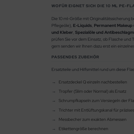
WOFÜR EIGNET SICH DIE 10 ML PE-F
Die 10 ml-Größe mit Originalitätssicherung b
Pflegeöle),
E-Liquids
,
Permanent Makeup 
und Kleber
,
Spezialöle und Antibeschlagmi
prüfen Sie vor dem Einsatz, ob Flasche und Tr
gern senden wir Ihnen dazu erst ein einzelne
PASSENDES ZUBEHÖR
Ersatzteile und Hilfsmittel rund um diese Fla
Ersatzdeckel Q einzeln nachbestellen
Tropfer (Slim oder Normal) als Ersatz
Schrumpfkapseln zum Versiegeln der Fl
Trichter mit Entlüftungskanal für präzise
Messbecher zum exakten Abmessen
Etikettengröße berechnen