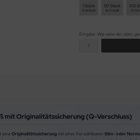
1 Stück
50 Stück
100 S
0,42 EUR
16,72 EUR
27,65
Eingabe: Wie viele der oben 
ß mit Originalitätssicherung (Q-Verschluss)
t eine
Originalitätssicherung
mit einer frei wählbaren
Slim- oder Norma