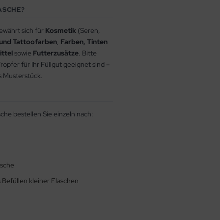
LASCHE?
ewährt sich für
Kosmetik
(Seren,
und Tattoofarben
,
Farben, Tinten
ttel
sowie
Futterzusätze
. Bitte
opfer für Ihr Füllgut geeignet sind –
s Musterstück.
sche bestellen Sie einzeln nach:
asche
s Befüllen kleiner Flaschen