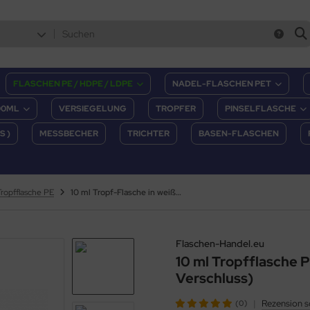
FLASCHEN PE / HDPE / LDPE
NADEL-FLASCHEN PET
00ML
VERSIEGELUNG
TROPFER
PINSELFLASCHE
S )
MESSBECHER
TRICHTER
BASEN-FLASCHEN
Tropfflasche PE
10 ml Tropf-Flasche in weiß - PE Q - Farben frei wählbar
Flaschen-Handel.eu
10 ml Tropfflasche P
Verschluss)
|
Rezension s
(0)