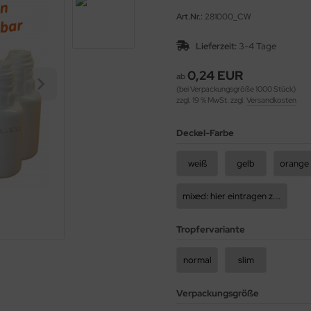
Art.Nr.:
281000_CW
Lieferzeit:
3-4 Tage
0,24 EUR
ab
(bei Verpackungsgröße 1000 Stück)
zzgl. 19 % MwSt. zzgl.
Versandkosten
Deckel-Farbe
weiß
gelb
orange
mixed: hier eintragen z.B 50rot, 50blau, usw.
Tropfervariante
normal
slim
Verpackungsgröße