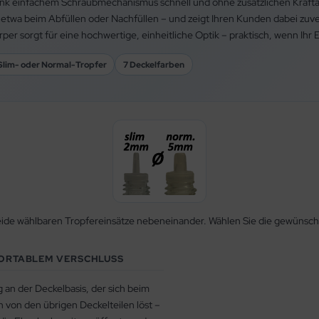
nk einfachem Schraubmechanismus schnell und ohne zusätzlichen Kraftauf
 etwa beim Abfüllen oder Nachfüllen – und zeigt Ihren Kunden dabei zuver
er sorgt für eine hochwertige, einheitliche Optik – praktisch, wenn Ihr E
Slim- oder Normal-Tropfer
7 Deckelfarben
eide wählbaren Tropfereinsätze nebeneinander. Wählen Sie die gewünscht
FORTABLEM VERSCHLUSS
 an der Deckelbasis, der sich beim
 von den übrigen Deckelteilen löst –