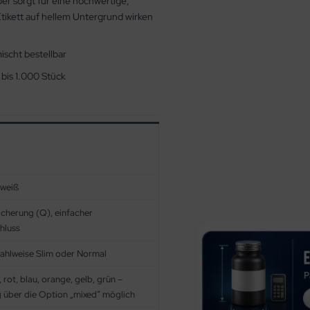
er sorgt für eine hochwertige,
 Etikett auf hellem Untergrund wirken
ischt bestellbar
 bis 1.000 Stück
 weiß
sicherung (Q), einfacher
hluss
ahlweise Slim oder Normal
 rot, blau, orange, gelb, grün –
 über die Option „mixed“ möglich