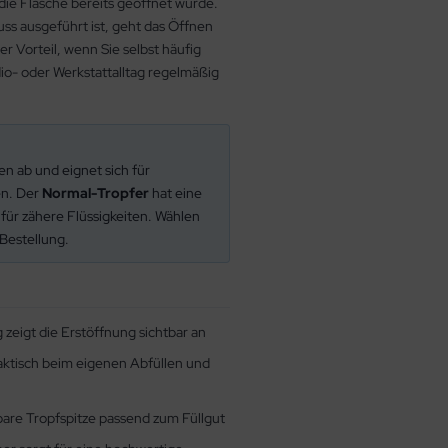
die Flasche bereits geöffnet wurde.
uss ausgeführt ist, geht das Öffnen
r Vorteil, wenn Sie selbst häufig
dio- oder Werkstattalltag regelmäßig
en ab und eignet sich für
en. Der
Normal-Tropfer
hat eine
 für zähere Flüssigkeiten. Wählen
 Bestellung.
 zeigt die Erstöffnung sichtbar an
aktisch beim eigenen Abfüllen und
re Tropfspitze passend zum Füllgut