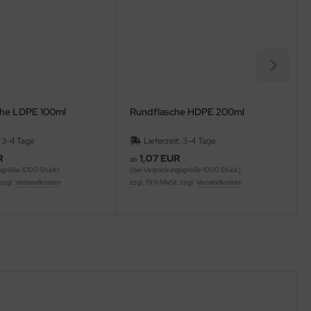
he LDPE 100ml
Rundflasche HDPE 200ml
: 3-4 Tage
Lieferzeit: 3-4 Tage
R
1,07 EUR
ab
sgröße 1000 Stück)
(bei Verpackungsgröße 1000 Stück)
 zzgl.
Versandkosten
zzgl. 19 % MwSt. zzgl.
Versandkosten