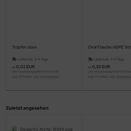
Tropfer dünn
Oval Flasche HDPE 50
Lieferzeit: 3-4 Tage
Lieferzeit: 3-4 Tage
0,02 EUR
0,55 EUR
ab
ab
(bei Verpackungsgröße 1000 Stück)
(bei Verpackungsgröße 1000 Stü
zzgl. 19 % MwSt. zzgl.
Versandkosten
zzgl. 19 % MwSt. zzgl.
Versandkos
Zuletzt angesehen