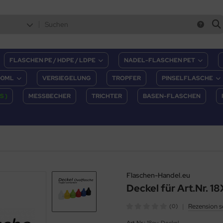
FLASCHEN PE / HDPE / LDPE
NADEL-FLASCHEN PET
00ML
VERSIEGELUNG
TROPFER
PINSELFLASCHE
S )
MESSBECHER
TRICHTER
BASEN-FLASCHEN
Flaschen-Handel.eu
Deckel für Art.Nr. 1
|
Rezension s
(0)