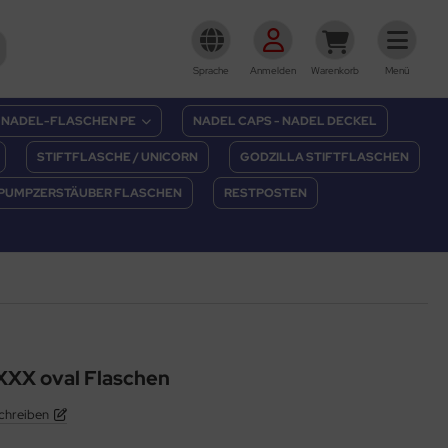
Sprache
Anmelden
Warenkorb
Menü
NADEL-FLASCHEN PE
NADEL CAPS - NADEL DECKEL
STIFTFLASCHE / UNICORN
GODZILLA STIFTFLASCHEN
PUMPZERSTÄUBER FLASCHEN
RESTPOSTEN
8XXX oval Flaschen
chreiben