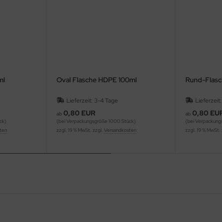
ml
Oval Flasche HDPE 100ml
Rund-Flasc
Lieferzeit: 3-4 Tage
Lieferzeit
0,80 EUR
0,80 EU
ab
ab
ck)
(bei Verpackungsgröße 1000 Stück)
(bei Verpackung
ten
zzgl. 19 % MwSt. zzgl.
Versandkosten
zzgl. 19 % MwSt.