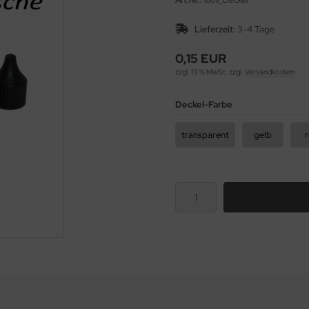
Art.Nr.:
18ov_Deckel
Lieferzeit:
3-4 Tage
0,15 EUR
zzgl. 19 % MwSt. zzgl.
Versandkosten
Deckel-Farbe
transparent
gelb
r