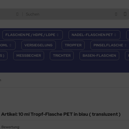
FLASCHEN PE / HDPE / LDPE
NADEL-FLASCHEN PET
00ML
VERSIEGELUNG
TROPFER
PINSELFLASCHE
S )
MESSBECHER
TRICHTER
BASEN-FLASCHEN
n
Artikel: 10 ml Tropf-Flasche PET in blau ( transluzent )
Bewertung: