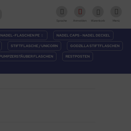
Sprache
Anmelden
Warenkorb
Menü
NADEL-FLASCHEN PE
NADEL CAPS - NADEL DECKEL
STIFTFLASCHE / UNICORN
GODZILLA STIFTFLASCHEN
PUMPZERSTÄUBER FLASCHEN
RESTPOSTEN