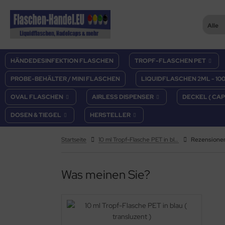
Alle
aschen-Handel.eu
HÄNDEDESINFEKTION FLASCHEN
TROPF-FLASCHEN PET
PROBE-BEHÄLTER / MINI FLASCHEN
LIQUIDFLASCHEN 2ML - 10
OVAL FLASCHEN
AIRLESS DISPENSER
DECKEL ( CAP
DOSEN & TIEGEL
HERSTELLER
Startseite
10 ml Tropf-Flasche PET in blau ( transluzent )
Rezensione
Was meinen Sie?