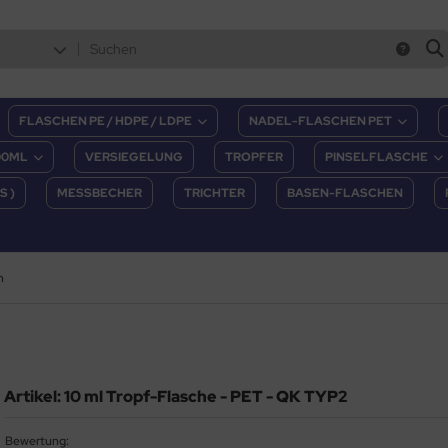
FLASCHEN PE / HDPE / LDPE
NADEL-FLASCHEN PET
00ML
VERSIEGELUNG
TROPFER
PINSELFLASCHE
S )
MESSBECHER
TRICHTER
BASEN-FLASCHEN
n
Artikel: 10 ml Tropf-Flasche - PET - QK TYP2
Bewertung: