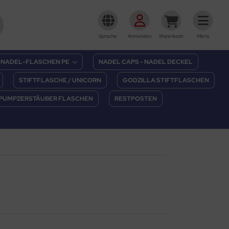
Sprache
Anmelden
Warenkorb
Menü
NADEL-FLASCHEN PE
NADEL CAPS - NADEL DECKEL
STIFTFLASCHE / UNICORN
GODZILLA STIFTFLASCHEN
PUMPZERSTÄUBER FLASCHEN
RESTPOSTEN