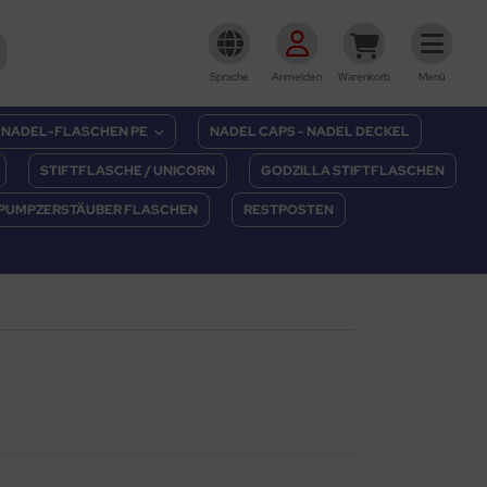
Sprache
Anmelden
Warenkorb
Menü
NADEL-FLASCHEN PE
NADEL CAPS - NADEL DECKEL
STIFTFLASCHE / UNICORN
GODZILLA STIFTFLASCHEN
PUMPZERSTÄUBER FLASCHEN
RESTPOSTEN