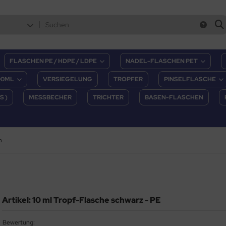
FLASCHEN PE / HDPE / LDPE
NADEL-FLASCHEN PET
00ML
VERSIEGELUNG
TROPFER
PINSELFLASCHE
S )
MESSBECHER
TRICHTER
BASEN-FLASCHEN
n
Artikel: 10 ml Tropf-Flasche schwarz - PE
Bewertung: