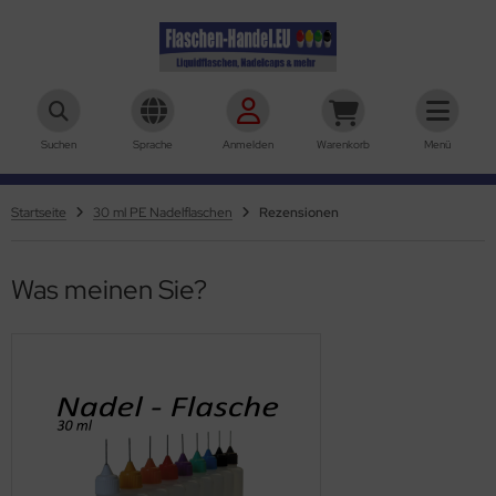
aschen-Handel.eu
Suchen
Sprache
Anmelden
Warenkorb
Menü
Startseite
30 ml PE Nadelflaschen
Rezensionen
Was meinen Sie?