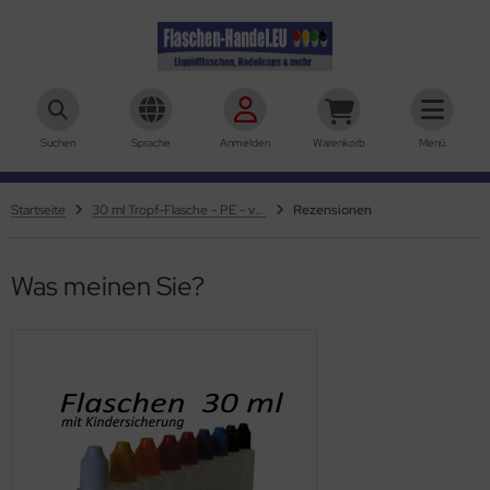
aschen-Handel.eu
Suchen
Sprache
Anmelden
Warenkorb
Menü
Startseite
30 ml Tropf-Flasche - PE - verschiedene Farben
Rezensionen
Was meinen Sie?