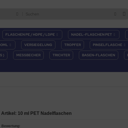
FLASCHEN PE / HDPE / LDPE
NADEL-FLASCHEN PET
00ML
VERSIEGELUNG
TROPFER
PINSELFLASCHE
S )
MESSBECHER
TRICHTER
BASEN-FLASCHEN
Artikel: 10 ml PET Nadelflaschen
Bewertung: