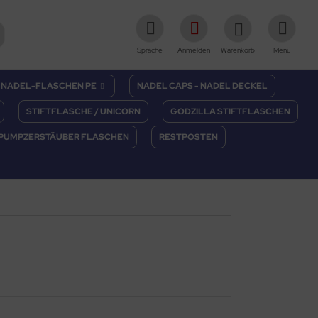
Sprache
Anmelden
Warenkorb
Menü
NADEL-FLASCHEN PE
NADEL CAPS - NADEL DECKEL
STIFTFLASCHE / UNICORN
GODZILLA STIFTFLASCHEN
PUMPZERSTÄUBER FLASCHEN
RESTPOSTEN