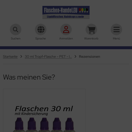
aschen-Handel.eu
Suchen
Sprache
Anmelden
Warenkorb
Menü
Startseite
30 ml Tropf-Flasche - PET - lila
Rezensionen
Was meinen Sie?