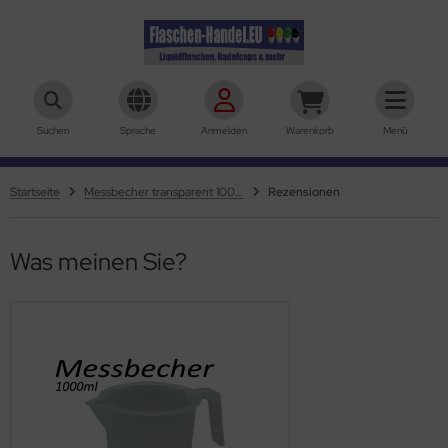
aschen-Handel.eu
Suchen
Sprache
Anmelden
Warenkorb
Menü
Startseite
Messbecher transparent 1000ml
Rezensionen
Was meinen Sie?