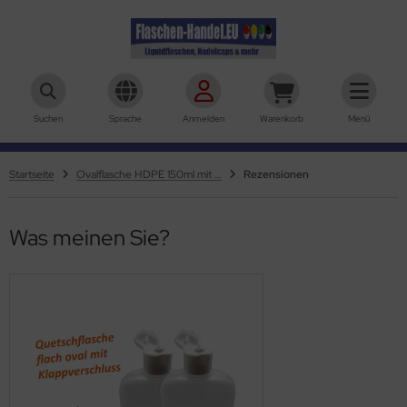
aschen-Handel.eu
Suchen
Sprache
Anmelden
Warenkorb
Menü
Startseite
Ovalflasche HDPE 150ml mit Klappschanierverschluss Din18
Rezensionen
Was meinen Sie?