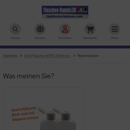
aschen-Handel.eu
Suchen
Sprache
Anmelden
Warenkorb
Menü
Startseite
Oval Flasche HDPE 100ml mit Klappschanierverschluss Din18
Rezensionen
Was meinen Sie?