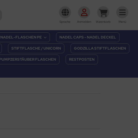
Sprache
Anmelden
Warenkorb
Menü
NADEL-FLASCHEN PE
NADEL CAPS - NADEL DECKEL
STIFTFLASCHE / UNICORN
GODZILLA STIFTFLASCHEN
PUMPZERSTÄUBER FLASCHEN
RESTPOSTEN