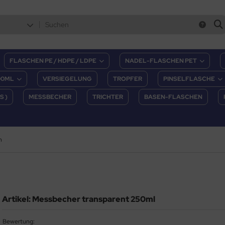
FLASCHEN PE / HDPE / LDPE
NADEL-FLASCHEN PET
00ML
VERSIEGELUNG
TROPFER
PINSELFLASCHE
S )
MESSBECHER
TRICHTER
BASEN-FLASCHEN
n
Artikel: Messbecher transparent 250ml
Bewertung: