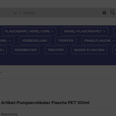
FLASCHEN PE / HDPE / LDPE
NADEL-FLASCHEN PET
00ML
VERSIEGELUNG
TROPFER
PINSELFLASCHE
S )
MESSBECHER
TRICHTER
BASEN-FLASCHEN
n
Artikel: Pumpzerstäuber Flasche PET 100ml
Bewertung: