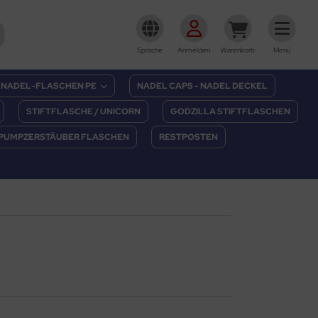
Sprache
Anmelden
Warenkorb
Menü
NADEL-FLASCHEN PE
NADEL CAPS - NADEL DECKEL
STIFTFLASCHE / UNICORN
GODZILLA STIFTFLASCHEN
PUMPZERSTÄUBER FLASCHEN
RESTPOSTEN