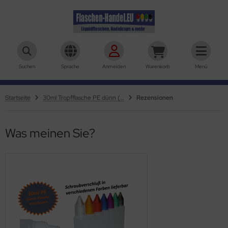
aschen-Handel.eu
Suchen
Sprache
Anmelden
Warenkorb
Menü
Startseite
30ml Tropfflasche PE dünn (Stiftflasche)
Rezensionen
Was meinen Sie?