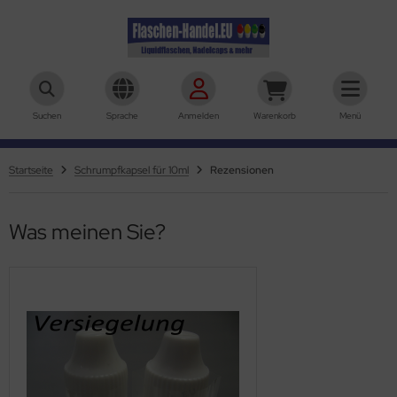
aschen-Handel.eu
Suchen
Sprache
Anmelden
Warenkorb
Menü
Startseite
Schrumpfkapsel für 10ml
Rezensionen
Was meinen Sie?