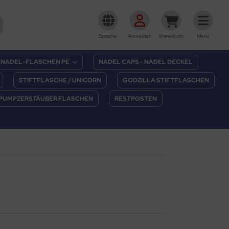
Sprache
Anmelden
Warenkorb
Menü
NADEL-FLASCHEN PE
NADEL CAPS - NADEL DECKEL
STIFTFLASCHE / UNICORN
GODZILLA STIFTFLASCHEN
PUMPZERSTÄUBER FLASCHEN
RESTPOSTEN