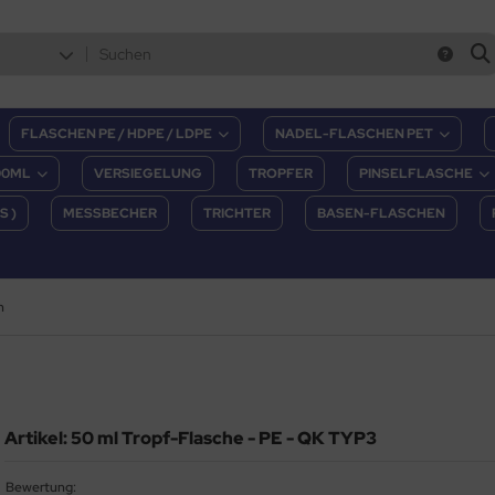
FLASCHEN PE / HDPE / LDPE
NADEL-FLASCHEN PET
00ML
VERSIEGELUNG
TROPFER
PINSELFLASCHE
S )
MESSBECHER
TRICHTER
BASEN-FLASCHEN
n
Artikel: 50 ml Tropf-Flasche - PE - QK TYP3
Bewertung: