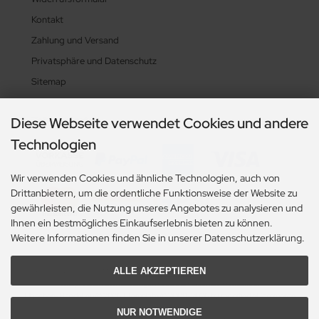
Kontakt
Zahlung und Versand
Privatsphäre und Datenschutz
Sitemap
Diese Webseite verwendet Cookies und andere
Zahlungsarten
Technologien
Wir verwenden Cookies und ähnliche Technologien, auch von
Drittanbietern, um die ordentliche Funktionsweise der Website zu
gewährleisten, die Nutzung unseres Angebotes zu analysieren und
Ihnen ein bestmögliches Einkaufserlebnis bieten zu können.
Weitere Informationen finden Sie in unserer Datenschutzerklärung.
ALLE AKZEPTIEREN
Alle Preise exkl. gesetzl. MwSt. zzgl.
Versandkosten
. Die durchgestrichenen Preise
entsprechen dem bisherigen Preis bei Flaschen-Handel.eu.
Flaschen-Handel.eu © 2026 | Template © 2009-2026 by modified eCommerce
Shopsoftware
NUR NOTWENDIGE