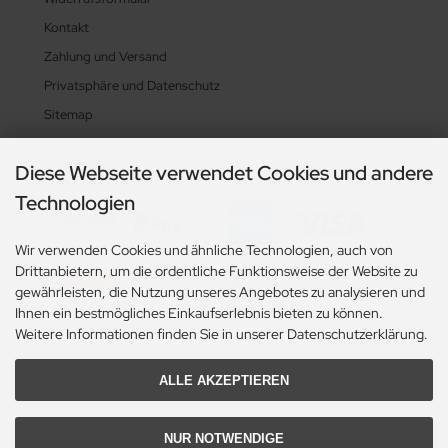
Kontakt
Zahlung und Versand
Privatsphäre und Datenschutz
Sitemap
Diese Webseite verwendet Cookies und andere
Zahlungsarten
Technologien
Wir verwenden Cookies und ähnliche Technologien, auch von
Drittanbietern, um die ordentliche Funktionsweise der Website zu
gewährleisten, die Nutzung unseres Angebotes zu analysieren und
Ihnen ein bestmögliches Einkaufserlebnis bieten zu können.
Weitere Informationen finden Sie in unserer Datenschutzerklärung.
ALLE AKZEPTIEREN
Alle Preise exkl. gesetzl. MwSt. zzgl.
Versandkosten
. Die durchgestrichenen Preise
entsprechen dem bisherigen Preis bei Flaschen-Handel.eu.
Flaschen-Handel.eu © 2026 | Template © 2009-2026 by modified eCommerce
Shopsoftware
NUR NOTWENDIGE