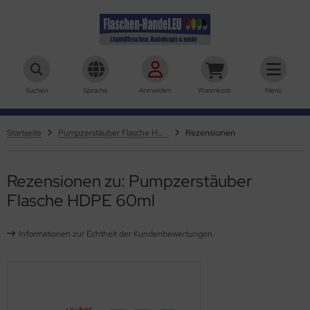
aschen-Handel.eu
Suchen
Sprache
Anmelden
Warenkorb
Menü
Startseite
Pumpzerstäuber Flasche HDPE 60ml
Rezensionen
Rezensionen zu: Pumpzerstäuber
Flasche HDPE 60ml
Informationen zur Echtheit der Kundenbewertungen