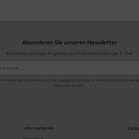
Abonnieren Sie unseren Newsletter
Kostenlose exklusive Angebote und Produktneuheiten per E-Mail
Der Newsletter ist kostenlos und kann jederzeit hier oder in Ihrem Kundenkonto wiede
abbestellt werden.
Informationen
Zahl
Impressum