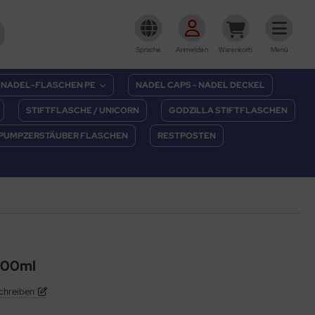
Sprache
Anmelden
Warenkorb
Menü
NADEL-FLASCHEN PE
NADEL CAPS - NADEL DECKEL
STIFTFLASCHE / UNICORN
GODZILLA STIFTFLASCHEN
PUMPZERSTÄUBER FLASCHEN
RESTPOSTEN
100ml
chreiben