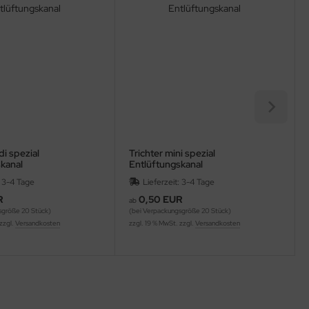
di spezial
Trichter mini spezial
kanal
Entlüftungskanal
: 3-4 Tage
Lieferzeit: 3-4 Tage
R
0,50 EUR
ab
sgröße 20 Stück)
(bei Verpackungsgröße 20 Stück)
 zzgl.
Versandkosten
zzgl. 19 % MwSt. zzgl.
Versandkosten