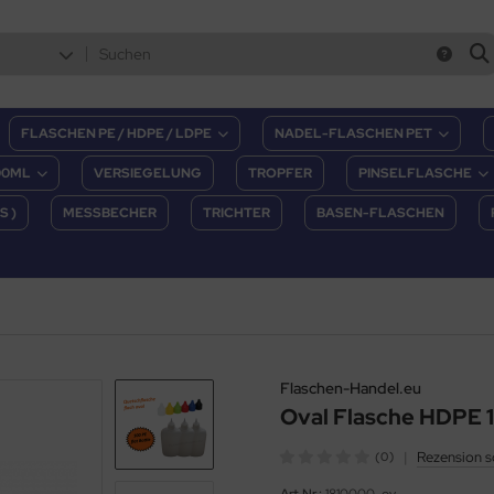
FLASCHEN PE / HDPE / LDPE
NADEL-FLASCHEN PET
00ML
VERSIEGELUNG
TROPFER
PINSELFLASCHE
S )
MESSBECHER
TRICHTER
BASEN-FLASCHEN
Flaschen-Handel.eu
Oval Flasche HDPE 
|
Rezension s
(0)