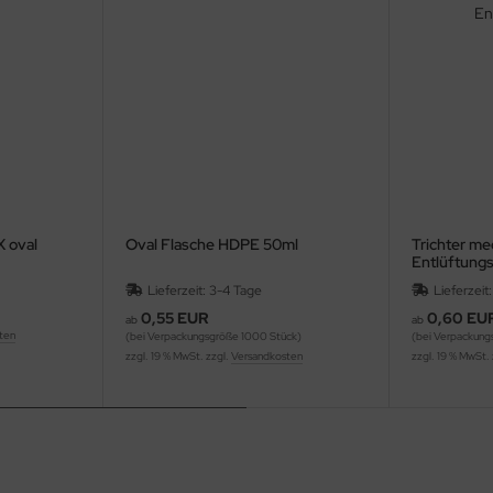
X oval
Oval Flasche HDPE 50ml
Trichter me
Entlüftungs
Lieferzeit: 3-4 Tage
Lieferzeit
0,55 EUR
0,60 EU
ab
ab
ten
(bei Verpackungsgröße 1000 Stück)
(bei Verpackung
zzgl. 19 % MwSt. zzgl.
Versandkosten
zzgl. 19 % MwSt.