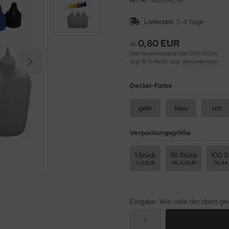
Art.Nr.:
1810000_ov
Lieferzeit:
3-4 Tage
0,80 EUR
ab
(bei Verpackungsgröße 1000 Stück)
zzgl. 19 % MwSt. zzgl.
Versandkosten
Deckel-Farbe
gelb
blau
rot
Verpackungsgröße
1 Stück
50 Stück
100 S
1,01 EUR
48,32 EUR
92,44
Eingabe: Wie viele der oben 