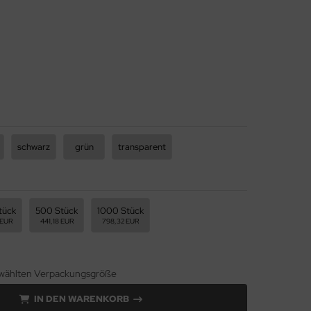
schwarz
grün
transparent
tück
500 Stück
1000 Stück
 EUR
441,18 EUR
798,32 EUR
gewählten Verpackungsgröße
IN DEN WARENKORB