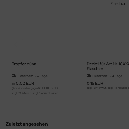
Tropfer dünn
Deckel für Art.Nr. 18XX
Flaschen
Lieferzeit: 3-4 Tage
Lieferzeit: 3-4 Tage
0,02 EUR
0,15 EUR
ab
zzgl. 19 % MwSt. zzgl.
Versandkos
(bei Verpackungsgröße 1000 Stück)
zzgl. 19 % MwSt. zzgl.
Versandkosten
Zuletzt angesehen