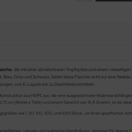
lasche
, die mit einer abnehmbaren Tropfspitze und einem vielseitigen
, Blau, Grün und Schwarz, bietet diese Flasche nicht nur eine flexible
dungen, von E-Liquids bis zu Desinfektionsmitteln.
e Konstruktion aus HDPE aus, die eine ausgezeichnete Widerstandsfähigke
75 cm (Breite x Tiefe) und einem Gewicht von 16,8 Gramm, ist sie ideal
gsgrößen wie 1, 50, 100, 500, und 1000 Stück, um Ihren spezifischen A
eckelfarben, robuste und praktische Handhabung, geeignet für diverse F